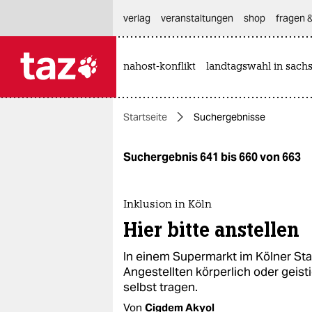
hautnavigation anspringen
hauptinhalt anspringen
footer anspringen
verlag
veranstaltungen
shop
fragen &
nahost-konflikt
landtagswahl in sach

taz zahl ich
taz zahl ich
Startseite
Suchergebnisse
themen
politik
Suchergebnis 641 bis 660 von 663
öko
Inklusion in Köln
gesellschaft
Hier bitte anstellen
kultur
In einem Supermarkt im Kölner Stad
Angestellten körperlich oder geisti
sport
selbst tragen.
Von
Cigdem Akyol