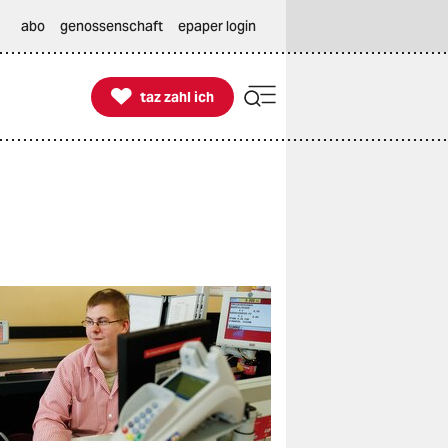
abo
genossenschaft
epaper login

taz zahl ich
taz zahl ich