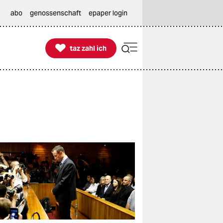
abo
genossenschaft
epaper login

taz zahl ich
taz zahl ich