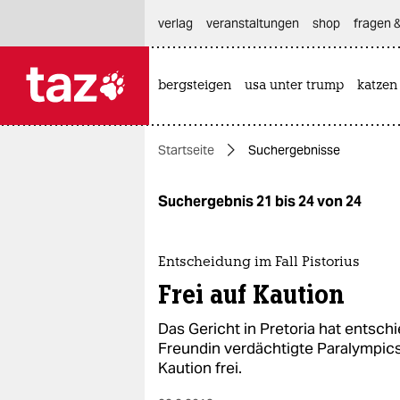
hautnavigation anspringen
hauptinhalt anspringen
footer anspringen
verlag
veranstaltungen
shop
fragen &
bergsteigen
usa unter trump
katzen

taz zahl ich
taz zahl ich
Startseite
Suchergebnisse
themen
politik
Suchergebnis 21 bis 24 von 24
öko
Entscheidung im Fall Pistorius
gesellschaft
Frei auf Kaution
kultur
Das Gericht in Pretoria hat entsch
Freundin verdächtigte Paralympics
sport
Kaution frei.