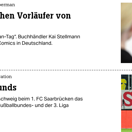
uperman
chen Vorläufer von
man-Tag“. Buchhändler Kai Stellmann
Comics in Deutschland.
gation
unds
nschweig beim 1. FC Saarbrücken das
Fußballbundes- und der 3. Liga