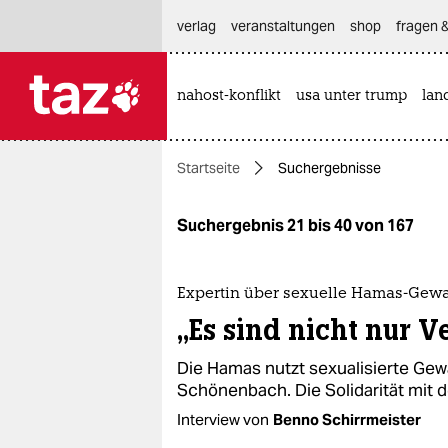
hautnavigation anspringen
hauptinhalt anspringen
footer anspringen
verlag
veranstaltungen
shop
fragen &
nahost-konflikt
usa unter trump
lan

taz zahl ich
taz zahl ich
Startseite
Suchergebnisse
themen
politik
Suchergebnis 21 bis 40 von 167
öko
Expertin über sexuelle Hamas-Gewa
gesellschaft
„Es sind nicht nur 
kultur
Die Hamas nutzt sexualisierte Gew
Schönenbach. Die Solidarität mit d
sport
Interview von
Benno Schirrmeister