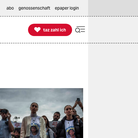
abo
genossenschaft
epaper login

taz zahl ich
taz zahl ich