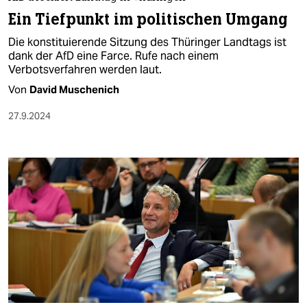
berlin
Ein Tiefpunkt im politischen Umgang
nord
Die konstituierende Sitzung des Thüringer Landtags ist
dank der AfD eine Farce. Rufe nach einem
wahrheit
Verbotsverfahren werden laut.
Von
David Muschenich
verlag
27.9.2024
verlag
veranstaltungen
shop
fragen & hilfe
unterstützen
abo
genossenschaft