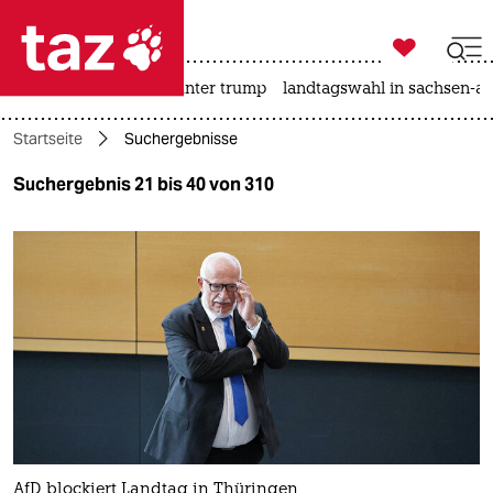

taz zahl ich
nahost-konflikt
usa unter trump
landtagswahl in sachsen-an

taz zahl ich
Startseite
Suchergebnisse
taz zahl ich
Suchergebnis 21 bis 40 von 310
themen
politik
öko
gesellschaft
kultur
sport
AfD blockiert Landtag in Thüringen