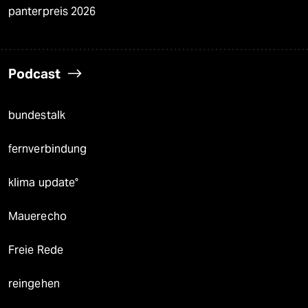
panterpreis 2026
Podcast
bundestalk
fernverbindung
klima update°
Mauerecho
Freie Rede
reingehen