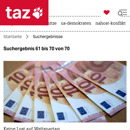

taz zahl ich
krieg in der ukraine
hitze
us-demokraten
nahost-konflikt

taz zahl ich
Startseite
Suchergebnisse
taz zahl ich
Suchergebnis 61 bis 70 von 70
themen
politik
öko
gesellschaft
kultur
sport
Keine Lust auf Weltspartag