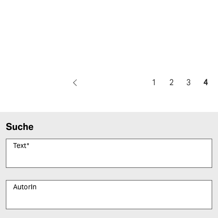
1
2
3
4
Suche
Text
*
AutorIn
Bitte füllen Sie alle Pflichtfelder (*) aus, um fortfahren zu können.