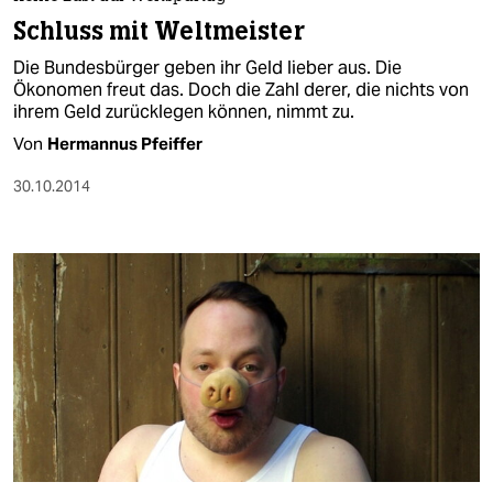
berlin
Schluss mit Weltmeister
nord
Die Bundesbürger geben ihr Geld lieber aus. Die
Ökonomen freut das. Doch die Zahl derer, die nichts von
wahrheit
ihrem Geld zurücklegen können, nimmt zu.
Von
Hermannus Pfeiffer
verlag
30.10.2014
verlag
veranstaltungen
shop
fragen & hilfe
unterstützen
abo
genossenschaft