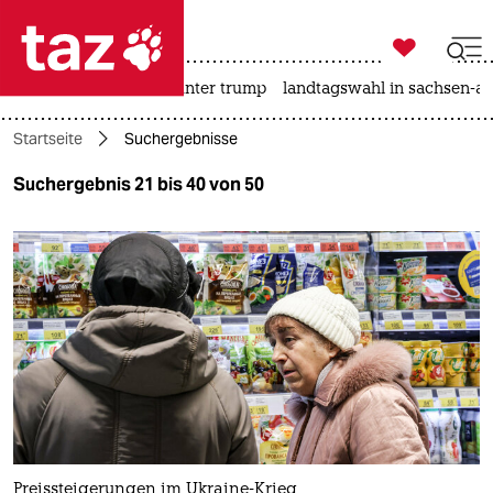

taz zahl ich
nahost-konflikt
usa unter trump
landtagswahl in sachsen-an

taz zahl ich
Startseite
Suchergebnisse
taz zahl ich
Suchergebnis 21 bis 40 von 50
themen
politik
öko
gesellschaft
kultur
sport
Preissteigerungen im Ukraine-Krieg