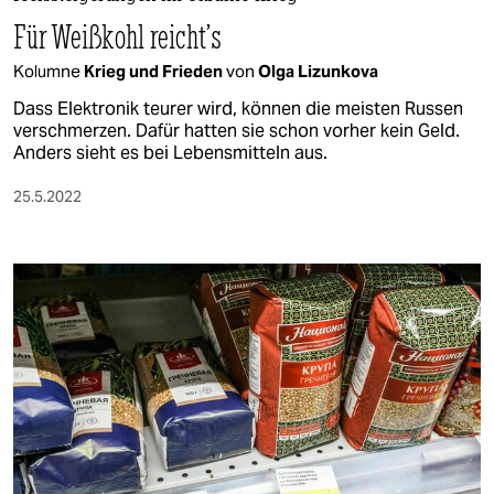
berlin
Für Weißkohl reicht’s
nord
Kolumne
Krieg und Frieden
von
Olga Lizunkova
wahrheit
Dass Elektronik teurer wird, können die meisten Russen
verschmerzen. Dafür hatten sie schon vorher kein Geld.
verlag
Anders sieht es bei Lebensmitteln aus.
verlag
25.5.2022
veranstaltungen
shop
fragen & hilfe
unterstützen
abo
genossenschaft