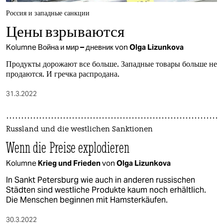
epaper login
Россия и западные санкции
Цены взрываются
Kolumne
Война и мир – дневник
von
Olga Lizunkova
Продукты дорожают все больше. Западные товары больше не
продаются. И гречка распродана.
31.3.2022
Russland und die westlichen Sanktionen
Wenn die Preise explodieren
Kolumne
Krieg und Frieden
von
Olga Lizunkova
In Sankt Petersburg wie auch in anderen russischen
Städten sind westliche Produkte kaum noch erhältlich.
Die Menschen beginnen mit Hamsterkäufen.
30.3.2022