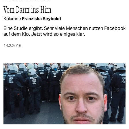
berlin
Vom Darm ins Hirn
nord
Kolumne
Franziska Seyboldt
wahrheit
Eine Studie ergibt: Sehr viele Menschen nutzen Facebook
auf dem Klo. Jetzt wird so einiges klar.
verlag
14.2.2016
verlag
veranstaltungen
shop
fragen & hilfe
unterstützen
abo
genossenschaft