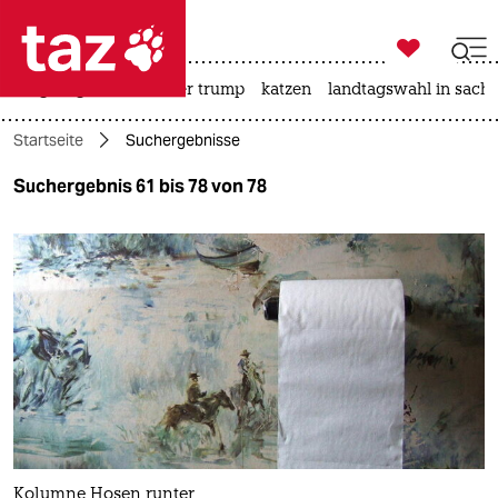

taz zahl ich
bergsteigen
usa unter trump
katzen
landtagswahl in sachs

taz zahl ich
Startseite
Suchergebnisse
taz zahl ich
Suchergebnis 61 bis 78 von 78
themen
politik
öko
gesellschaft
kultur
sport
Kolumne Hosen runter