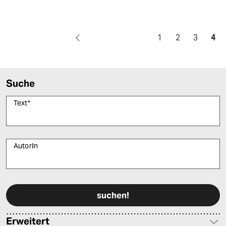
1
2
3
4
Suche
Text
*
AutorIn
Bitte füllen Sie alle Pflichtfelder (*) aus, um fortfahren zu können.
Erweitert