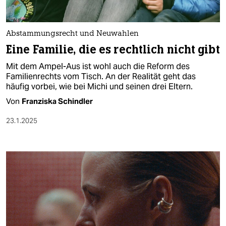
berlin
nord
Abstammungsrecht und Neuwahlen
wahrheit
Eine Familie, die es rechtlich nicht gibt
Mit dem Ampel-Aus ist wohl auch die Reform des
verlag
Familienrechts vom Tisch. An der Realität geht das
häufig vorbei, wie bei Michi und seinen drei Eltern.
verlag
Von
Franziska Schindler
veranstaltungen
23.1.2025
shop
fragen & hilfe
unterstützen
abo
genossenschaft