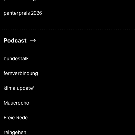
panterpreis 2026
Podcast
bundestalk
fernverbindung
klima update°
Mauerecho
Freie Rede
reingehen