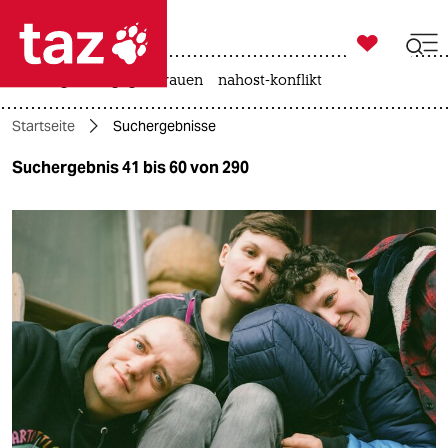

taz zahl ich
hitze
gewalt gegen frauen
nahost-konflikt

taz zahl ich
Startseite
Suchergebnisse
taz zahl ich
Suchergebnis 41 bis 60 von 290
themen
politik
öko
gesellschaft
kultur
sport