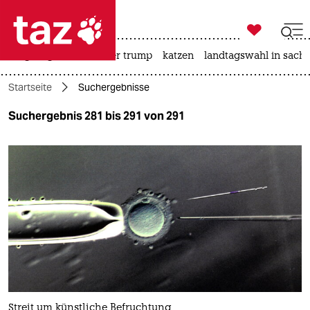

taz zahl ich
bergsteigen
usa unter trump
katzen
landtagswahl in sachs

taz zahl ich
Startseite
Suchergebnisse
taz zahl ich
Suchergebnis 281 bis 291 von 291
themen
politik
öko
gesellschaft
kultur
sport
Streit um künstliche Befruchtung