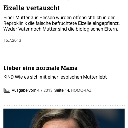
berlin
Eizelle vertauscht
nord
Einer Mutter aus Hessen wurden offensichtlich in der
Reproklinik die falsche befruchtete Eizelle eingepflanzt.
wahrheit
Weder Vater noch Mutter sind die biologischen Eltern.
verlag
15.7.2013
verlag
veranstaltungen
Lieber eine normale Mama
shop
KIND Wie es sich mit einer lesbischen Mutter lebt
fragen & hilfe
Ausgabe vom
4.7.2013
,
Seite 14,
HOMO-TAZ
unterstützen
abo
genossenschaft