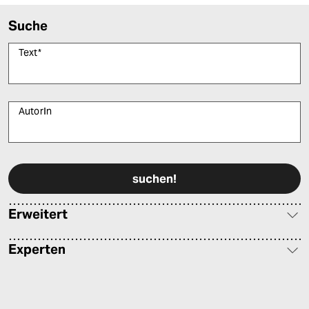
Suche
Text
*
AutorIn
Bitte füllen Sie alle Pflichtfelder (*) aus, um fortfahren zu können.
Erweitert
Experten