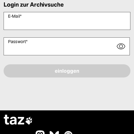
Login zur Archivsuche
E-Mail
*
Passwort
*
Bitte füllen Sie alle Pflichtfelder (*) aus, um fortfahren zu können.
taz
