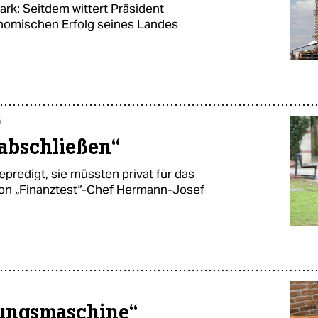
rk: Seitdem wittert Präsident
nomischen Erfolg seines Landes
n
abschließen“
redigt, sie müssten privat für das
 von „Finanztest“-Chef Hermann-Josef
örungsmaschine“