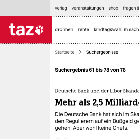
hautnavigation anspringen
hauptinhalt anspringen
footer anspringen
verlag
veranstaltungen
shop
fragen &
drohnen
rente
landtagswahl in sach

taz zahl ich
taz zahl ich
Startseite
Suchergebnisse
themen
politik
Suchergebnis 61 bis 78 von 78
öko
Deutsche Bank und der Libor-Skand
gesellschaft
Mehr als 2,5 Milliard
kultur
Die Deutsche Bank hat sich im Ska
den Regulierern auf ein Bußgeld g
sport
gehen. Aber wohl keine Chefs.