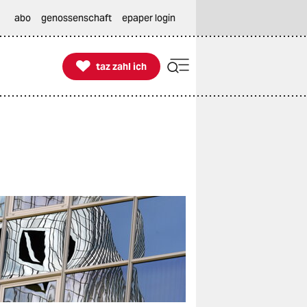
abo
genossenschaft
epaper login

taz zahl ich
taz zahl ich