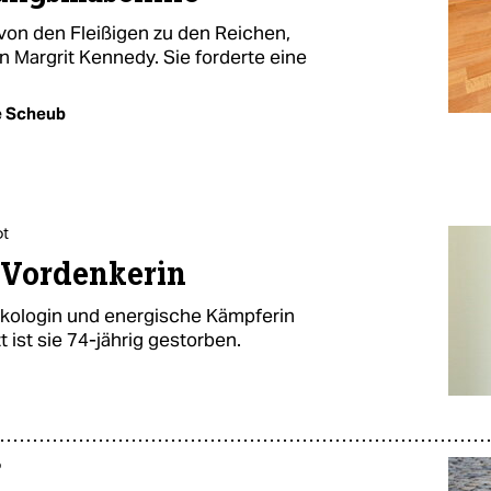
 von den Fleißigen zu den Reichen,
in Margrit Kennedy. Sie forderte eine
e Scheub
ot
 Vordenkerin
Ökologin und energische Kämpferin
st sie 74-jährig gestorben.
o