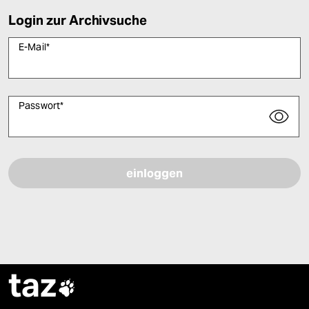
Login zur Archivsuche
E-Mail
*
Passwort
*
Bitte füllen Sie alle Pflichtfelder (*) aus, um fortfahren zu können.
taz
