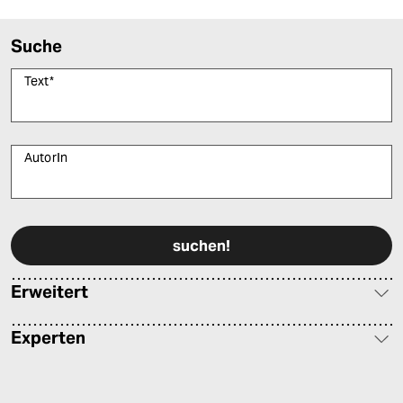
Suche
Text
*
AutorIn
Bitte füllen Sie alle Pflichtfelder (*) aus, um fortfahren zu können.
Erweitert
Experten