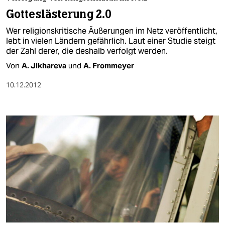
berlin
Gotteslästerung 2.0
nord
Wer religionskritische Äußerungen im Netz veröffentlicht,
lebt in vielen Ländern gefährlich. Laut einer Studie steigt
wahrheit
der Zahl derer, die deshalb verfolgt werden.
Von
A. Jikhareva
und
A. Frommeyer
verlag
10.12.2012
verlag
veranstaltungen
shop
fragen & hilfe
unterstützen
abo
genossenschaft