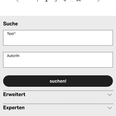
1
2
3
4
…
44
Suche
Text
*
AutorIn
Bitte füllen Sie alle Pflichtfelder (*) aus, um fortfahren zu können.
Erweitert
Experten