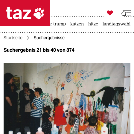

taz zahl ich
bergsteigen
usa unter trump
katzen
hitze
landtagswahl i

taz zahl ich
Startseite
Suchergebnisse
taz zahl ich
Suchergebnis 21 bis 40 von 874
themen
politik
öko
gesellschaft
kultur
sport