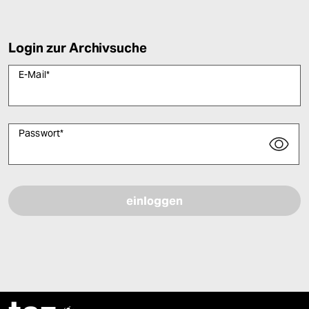
Login zur Archivsuche
E-Mail
*
Passwort
*
Bitte füllen Sie alle Pflichtfelder (*) aus, um fortfahren zu können.