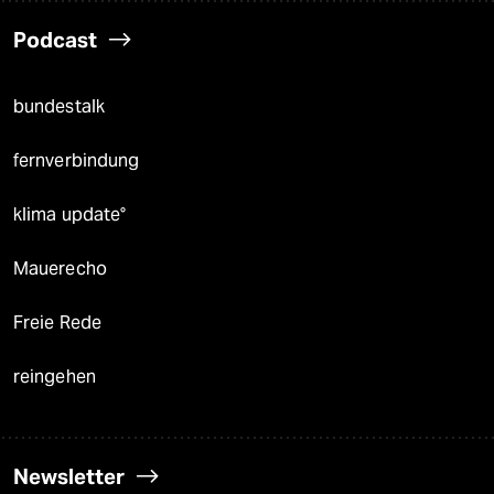
Podcast
bundestalk
fernverbindung
klima update°
Mauerecho
Freie Rede
reingehen
Newsletter