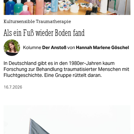
berlin
nord
Kultursensible Traumatherapie
wahrheit
Als ein Fuß wieder Boden fand
verlag
Kolumne
Der Anstoß
von
Hannah Marlene Göschel
verlag
In Deutschland gibt es in den 1980er-Jahren kaum
veranstaltungen
Forschung zur Behandlung traumatisierter Menschen mit
Fluchtgeschichte. Eine Gruppe rüttelt daran.
shop
16.7.2026
fragen & hilfe
unterstützen
abo
genossenschaft