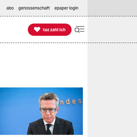
abo
genossenschaft
epaper login

taz zahl ich
taz zahl ich