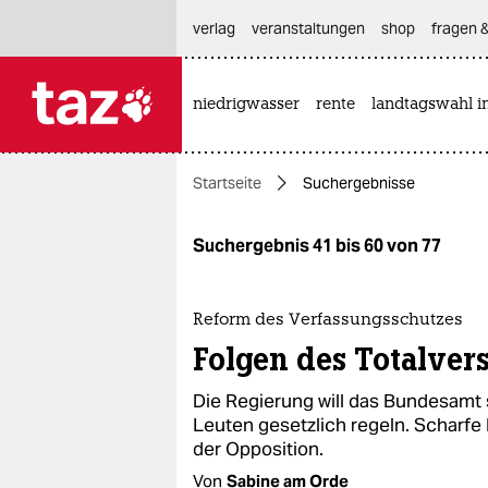
hautnavigation anspringen
hauptinhalt anspringen
footer anspringen
verlag
veranstaltungen
shop
fragen &
niedrigwasser
rente
landtagswahl i

taz zahl ich
taz zahl ich
Startseite
Suchergebnisse
themen
politik
Suchergebnis 41 bis 60 von 77
öko
Reform des Verfassungsschutzes
gesellschaft
Folgen des Totalver
kultur
Die Regierung will das Bundesamt 
Leuten gesetzlich regeln. Scharfe
sport
der Opposition.
Von
Sabine am Orde