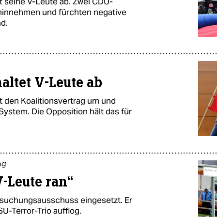
t seine V-Leute ab. Zwei CDU-
 hinnehmen und fürchten negative
d.
altet V-Leute ab
t den Koalitionsvertrag um und
ystem. Die Opposition hält das für
ng
V-Leute ran“
ersuchungsausschuss eingesetzt. Er
U-Terror-Trio aufflog.