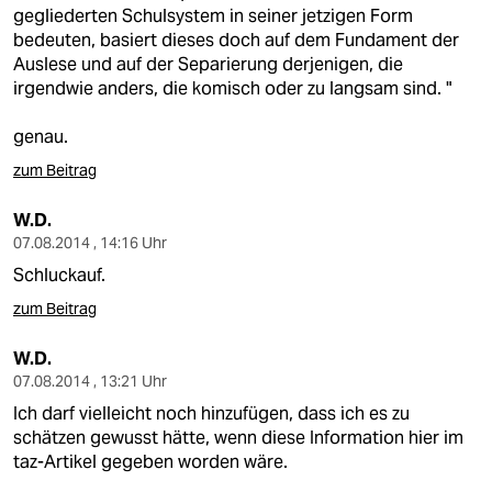
berlin
gegliederten Schulsystem in seiner jetzigen Form
bedeuten, basiert dieses doch auf dem Fundament der
nord
Auslese und auf der Separierung derjenigen, die
irgendwie anders, die komisch oder zu langsam sind. "
wahrheit
genau.
verlag
zum Beitrag
verlag
W.D.
veranstaltungen
07.08.2014 , 14:16 Uhr
Schluckauf.
shop
zum Beitrag
fragen & hilfe
W.D.
unterstützen
07.08.2014 , 13:21 Uhr
abo
Ich darf vielleicht noch hinzufügen, dass ich es zu
schätzen gewusst hätte, wenn diese Information hier im
genossenschaft
taz-Artikel gegeben worden wäre.