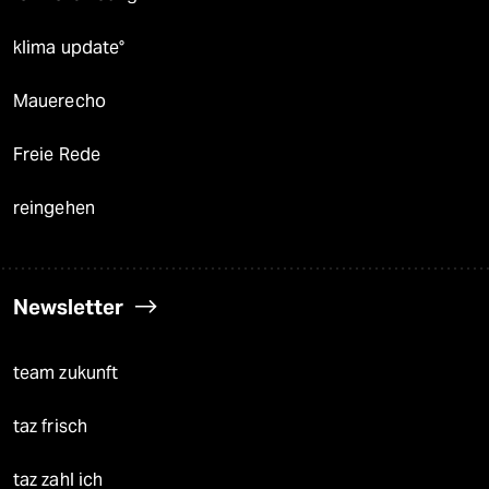
klima update°
Mauerecho
Freie Rede
reingehen
Newsletter
team zukunft
taz frisch
taz zahl ich