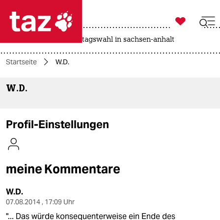

taz zahl ich
drohnen
rente
landtagswahl in sachsen-anhalt

taz zahl ich
Startseite
W.D.
taz zahl ich
W.D.
themen
politik
Profil-Einstellungen
öko
gesellschaft
meine Kommentare
kultur
W.D.
sport
07.08.2014 , 17:09 Uhr
"... Das würde konsequenterweise ein Ende des