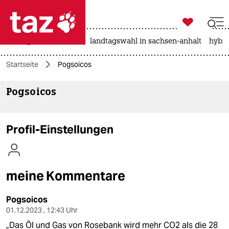

taz zahl ich
niedrigwasser
rente
landtagswahl in sachsen-anhalt
hybri

taz zahl ich
Startseite
Pogsoicos
taz zahl ich
Pogsoicos
themen
politik
Profil-Einstellungen
öko
gesellschaft
meine Kommentare
kultur
Pogsoicos
sport
01.12.2023 , 12:43 Uhr
„Das Öl und Gas von Rosebank wird mehr CO2 als die 28