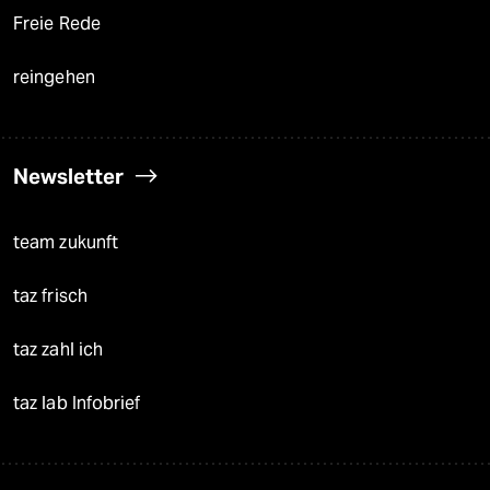
Freie Rede
reingehen
Newsletter
team zukunft
taz frisch
taz zahl ich
taz lab Infobrief