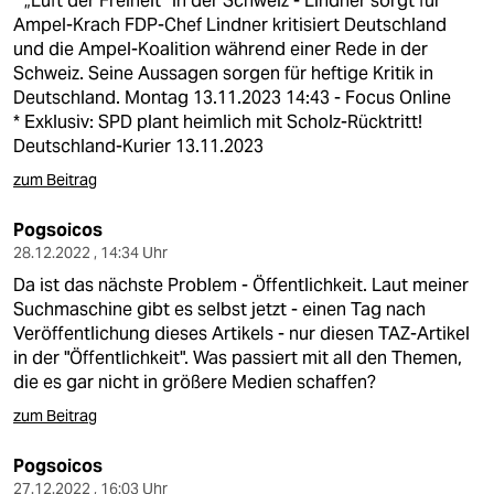
* „Luft der Freiheit“ in der Schweiz - Lindner sorgt für
epaper login
Ampel-Krach FDP-Chef Lindner kritisiert Deutschland
und die Ampel-Koalition während einer Rede in der
Schweiz. Seine Aussagen sorgen für heftige Kritik in
Deutschland. Montag 13.11.2023 14:43 - Focus Online
* Exklusiv: SPD plant heimlich mit Scholz-Rücktritt!
Deutschland-Kurier 13.11.2023
zum Beitrag
Pogsoicos
28.12.2022 , 14:34 Uhr
Da ist das nächste Problem - Öffentlichkeit. Laut meiner
Suchmaschine gibt es selbst jetzt - einen Tag nach
Veröffentlichung dieses Artikels - nur diesen TAZ-Artikel
in der "Öffentlichkeit". Was passiert mit all den Themen,
die es gar nicht in größere Medien schaffen?
zum Beitrag
Pogsoicos
27.12.2022 , 16:03 Uhr