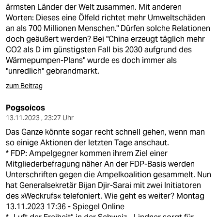
berlin
ärmsten Länder der Welt zusammen. Mit anderen
Worten: Dieses eine Ölfeld richtet mehr Umweltschäden
nord
an als 700 Millionen Menschen." Dürfen solche Relationen
doch geäußert werden? Bei "China erzeugt täglich mehr
wahrheit
CO2 als D im günstigsten Fall bis 2030 aufgrund des
Wärmepumpen-Plans" wurde es doch immer als
verlag
"unredlich" gebrandmarkt.
verlag
zum Beitrag
veranstaltungen
Pogsoicos
13.11.2023 , 23:27 Uhr
shop
Das Ganze könnte sogar recht schnell gehen, wenn man
fragen & hilfe
so einige Aktionen der letzten Tage anschaut.
* FDP: Ampelgegner kommen ihrem Ziel einer
unterstützen
Mitgliederbefragung näher An der FDP-Basis werden
Unterschriften gegen die Ampelkoalition gesammelt. Nun
abo
hat Generalsekretär Bijan Djir-Sarai mit zwei Initiatoren
des »Weckrufs« telefoniert. Wie geht es weiter? Montag
genossenschaft
13.11.2023 17:36 - Spiegel Online