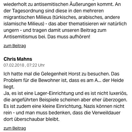
berlin
wiederholt zu antisemitischen Äußerungen kommt. An
der Tagesordnung sind diese in den mehreren
nord
migrantischen Milieus (türkisches, arabisches, andere
islamische Milieus) - das aber thematisieren wir natürlich
wahrheit
ungern - und tragen damit unseren Beitrag zum
Antisemitismus bei. Das muss aufhören!
verlag
zum Beitrag
verlag
Chris Mahns
veranstaltungen
07.02.2018 , 07:22 Uhr
Ich hatte mal die Gelegenheit Horst zu besuchen. Das
shop
Problem für die Bewohner ist, dass es am A... der Heide
fragen & hilfe
liegt.
Ja, es ist eine Lager-Einrichtung und es ist nicht luxeriös,
unterstützen
die angeführten Beispiele scheinen aber eher überzogen.
Es ist zudem eine kleine Einrichtung, Nazis können nicht
abo
rein - und man muss bedenken, dass die Verweildauer
dort überschaubar bleibt.
genossenschaft
zum Beitrag