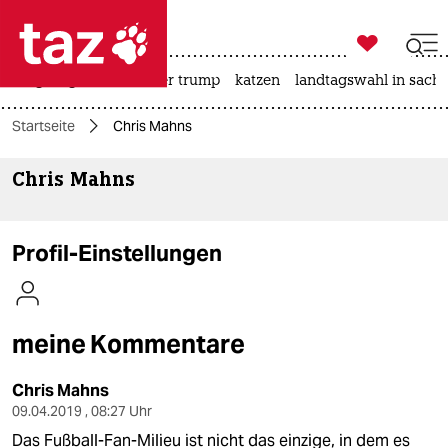

taz zahl ich
bergsteigen
usa unter trump
katzen
landtagswahl in sachs

taz zahl ich
Startseite
Chris Mahns
taz zahl ich
Chris Mahns
themen
politik
Profil-Einstellungen
öko
gesellschaft
meine Kommentare
kultur
Chris Mahns
sport
09.04.2019 , 08:27 Uhr
Das Fußball-Fan-Milieu ist nicht das einzige, in dem es