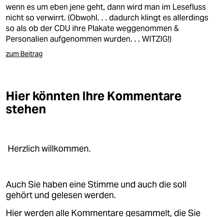
berlin
wenn es um eben jene geht, dann wird man im Lesefluss
nicht so verwirrt. (Obwohl. . . dadurch klingt es allerdings
nord
so als ob der CDU ihre Plakate weggenommen &
Personalien aufgenommen wurden. . . WITZIG!)
wahrheit
zum Beitrag
verlag
verlag
Hier könnten Ihre Kommentare
veranstaltungen
stehen
shop
fragen & hilfe
Herzlich willkommen.
unterstützen
abo
Auch Sie haben eine Stimme und auch die soll
gehört und gelesen werden.
genossenschaft
Hier werden alle Kommentare gesammelt, die Sie