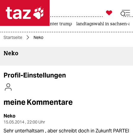

taz zahl ich
nahost-konflikt
usa unter trump
landtagswahl in sachsen-an

taz zahl ich
Startseite
Neko
taz zahl ich
Neko
themen
politik
Profil-Einstellungen
öko
gesellschaft
meine Kommentare
kultur
Neko
sport
15.05.2014 , 22:00 Uhr
Sehr unterhaltsam , aber schreibt doch in Zukunft PARTEI