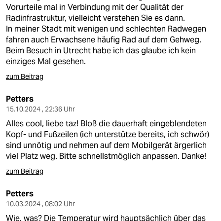
berlin
Vorurteile mal in Verbindung mit der Qualität der
Radinfrastruktur, vielleicht verstehen Sie es dann.
nord
In meiner Stadt mit wenigen und schlechten Radwegen
fahren auch Erwachsene häufig Rad auf dem Gehweg.
wahrheit
Beim Besuch in Utrecht habe ich das glaube ich kein
einziges Mal gesehen.
verlag
zum Beitrag
verlag
Petters
veranstaltungen
15.10.2024 , 22:36 Uhr
Alles cool, liebe taz! Bloß die dauerhaft eingeblendeten
shop
Kopf- und Fußzeilen (ich unterstütze bereits, ich schwör)
fragen & hilfe
sind unnötig und nehmen auf dem Mobilgerät ärgerlich
viel Platz weg. Bitte schnellstmöglich anpassen. Danke!
unterstützen
zum Beitrag
abo
Petters
genossenschaft
10.03.2024 , 08:02 Uhr
Wie, was? Die Temperatur wird hauptsächlich über das