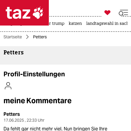

taz zahl ich
bergsteigen
usa unter trump
katzen
landtagswahl in sachs

taz zahl ich
Startseite
Petters
taz zahl ich
Petters
themen
politik
Profil-Einstellungen
öko
gesellschaft
meine Kommentare
kultur
Petters
sport
17.06.2025 , 22:33 Uhr
Da fehlt gar nicht mehr viel. Nun bringen Sie Ihre