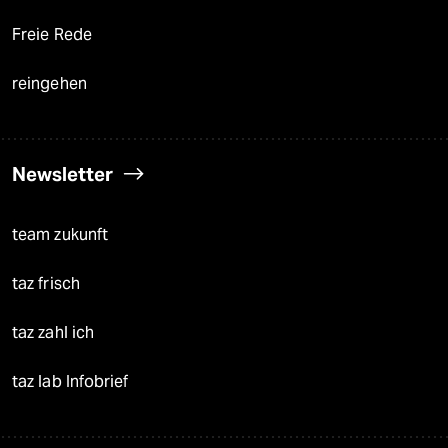
Freie Rede
reingehen
Newsletter
team zukunft
taz frisch
taz zahl ich
taz lab Infobrief