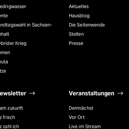
iedrigwasser
Aktuelles
ente
Hausblog
andtagswahl in Sachsen-
Die Seitenwende
nhalt
Stellen
brider Krieg
Presse
emen
euta
tze
ewsletter
Veranstaltungen
eam zukunft
Demnächst
z frisch
Vor Ort
z zahl ich
Live im Stream