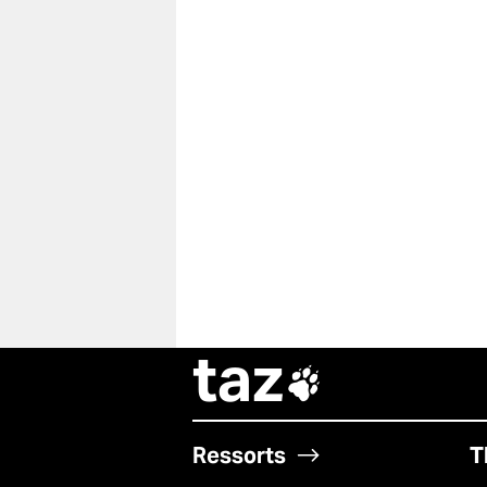
taz

Ressorts
T