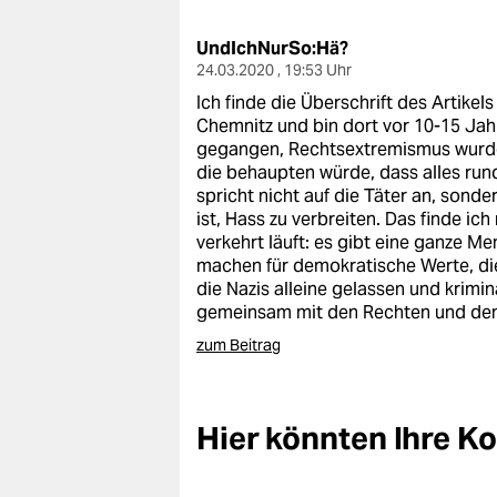
berlin
UndIchNurSo:Hä?
nord
24.03.2020 , 19:53 Uhr
wahrheit
Ich finde die Überschrift des Artikel
Chemnitz und bin dort vor 10-15 Jah
verlag
gegangen, Rechtsextremismus wurde 
die behaupten würde, dass alles rund 
verlag
spricht nicht auf die Täter an, sonde
ist, Hass zu verbreiten. Das finde ic
veranstaltungen
verkehrt läuft: es gibt eine ganze 
machen für demokratische Werte, die
shop
die Nazis alleine gelassen und krimin
gemeinsam mit den Rechten und den
fragen & hilfe
zum Beitrag
unterstützen
abo
Hier könnten Ihre 
genossenschaft