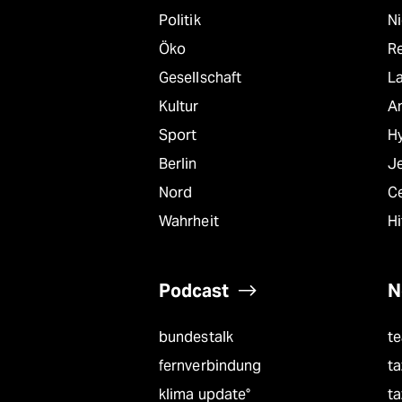
Politik
N
Öko
R
Gesellschaft
L
Kultur
A
Sport
Hy
Berlin
J
Nord
C
Wahrheit
Hi
Podcast
N
bundestalk
t
fernverbindung
ta
klima update°
ta