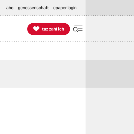
abo
genossenschaft
epaper login

taz zahl ich
taz zahl ich