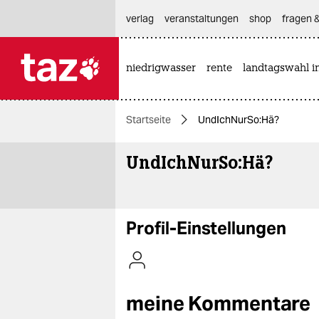
hautnavigation anspringen
hauptinhalt anspringen
footer anspringen
verlag
veranstaltungen
shop
fragen &
niedrigwasser
rente
landtagswahl i

taz zahl ich
taz zahl ich
Startseite
UndIchNurSo:Hä?
themen
UndIchNurSo:Hä?
politik
öko
gesellschaft
Profil-Einstellungen
kultur
sport
meine Kommentare