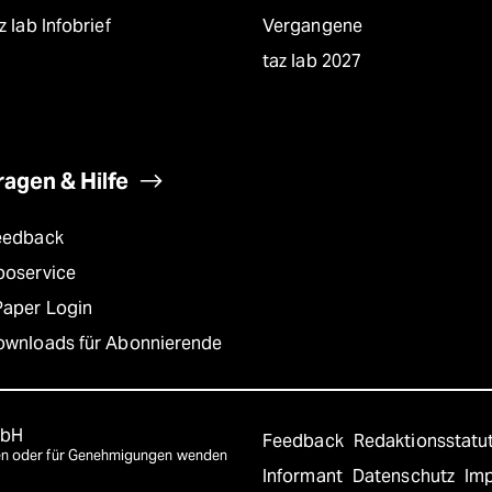
z lab Infobrief
Vergangene
taz lab 2027
ragen & Hilfe
eedback
boservice
Paper Login
ownloads für Abonnierende
mbH
Feedback
Redaktionsstatu
agen oder für Genehmigungen wenden
Informant
Datenschutz
Im