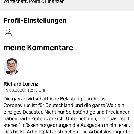
berlin
Wirtschaft, Politik, Finanzen
nord
Profil-Einstellungen
wahrheit
verlag
meine Kommentare
verlag
veranstaltungen
shop
Richard Lorenz
fragen & hilfe
19.03.2020 , 12:13 Uhr
Die ganze wirtschaftliche Belastung durch das
unterstützen
Coronavirus ist für Deutschland und die ganze Welt ein
abo
einziges Desaster. Nicht nur Selbständige und Freelancer
haben harte Zeiten vor sich. Unternehmen, die quasi "still
genossenschaft
stehen" müssen notgedrungen die Ausgaben minimieren.
Das heißt, Arbeitsplätze streichen. Die Arbeitslosenquote