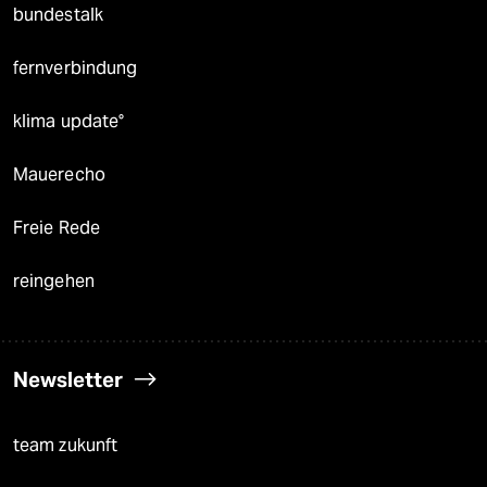
bundestalk
fernverbindung
klima update°
Mauerecho
Freie Rede
reingehen
Newsletter
team zukunft