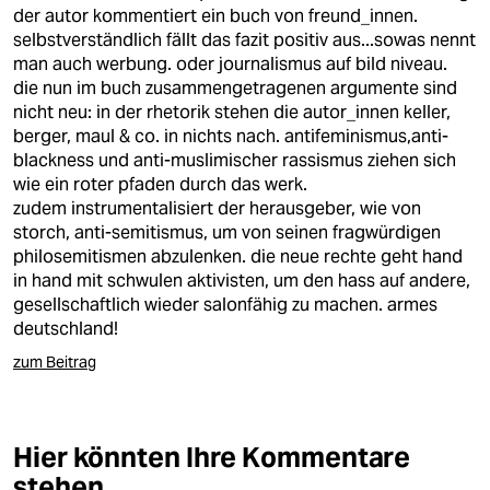
berlin
der autor kommentiert ein buch von freund_innen.
selbstverständlich fällt das fazit positiv aus...sowas nennt
nord
man auch werbung. oder journalismus auf bild niveau.
die nun im buch zusammengetragenen argumente sind
wahrheit
nicht neu: in der rhetorik stehen die autor_innen keller,
berger, maul & co. in nichts nach. antifeminismus,anti-
verlag
blackness und anti-muslimischer rassismus ziehen sich
wie ein roter pfaden durch das werk.
verlag
zudem instrumentalisiert der herausgeber, wie von
storch, anti-semitismus, um von seinen fragwürdigen
veranstaltungen
philosemitismen abzulenken. die neue rechte geht hand
shop
in hand mit schwulen aktivisten, um den hass auf andere,
gesellschaftlich wieder salonfähig zu machen. armes
fragen & hilfe
deutschland!
unterstützen
zum Beitrag
abo
Hier könnten Ihre Kommentare
genossenschaft
stehen