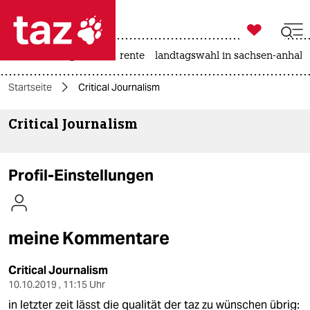

taz zahl ich
hitze
niedrigwasser
rente
landtagswahl in sachsen-anhalt

taz zahl ich
Startseite
Critical Journalism
taz zahl ich
Critical Journalism
themen
politik
Profil-Einstellungen
öko
gesellschaft
meine Kommentare
kultur
Critical Journalism
sport
10.10.2019 , 11:15 Uhr
in letzter zeit lässt die qualität der taz zu wünschen übrig: