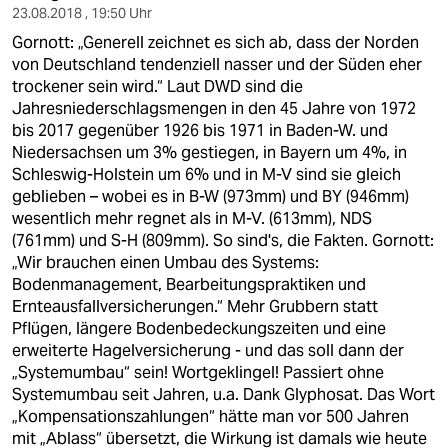
23.08.2018 , 19:50 Uhr
Gornott: „Generell zeichnet es sich ab, dass der Norden
von Deutschland tendenziell nasser und der Süden eher
trockener sein wird.“ Laut DWD sind die
Jahresniederschlagsmengen in den 45 Jahre von 1972
bis 2017 gegenüber 1926 bis 1971 in Baden-W. und
Niedersachsen um 3% gestiegen, in Bayern um 4%, in
Schleswig-Holstein um 6% und in M-V sind sie gleich
geblieben – wobei es in B-W (973mm) und BY (946mm)
wesentlich mehr regnet als in M-V. (613mm), NDS
(761mm) und S-H (809mm). So sind's, die Fakten. Gornott:
„Wir brauchen einen Umbau des Systems:
Bodenmanagement, Bearbeitungspraktiken und
Ernteausfallversicherungen.“ Mehr Grubbern statt
Pflügen, längere Bodenbedeckungszeiten und eine
erweiterte Hagelversicherung - und das soll dann der
„Systemumbau“ sein! Wortgeklingel! Passiert ohne
Systemumbau seit Jahren, u.a. Dank Glyphosat. Das Wort
„Kompensationszahlungen“ hätte man vor 500 Jahren
mit „Ablass“ übersetzt, die Wirkung ist damals wie heute