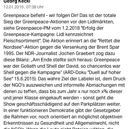
Georg Keckl
12.01.2019 , 07:38 Uhr
Greenpeace befiehl - wir folgen Dir! Das ist der totale
Sieg der Greenpeace-Aktionen vor den Lidlmärkten,
siehe Greenpaece-PM vom 1.2.2018 "Erfolg der
Greenpeace-Kampagne: Lidl kennzeichnet
Fleischsortiment". Die Aktion erinnert an die "Rettet die
Nordsee"-Aktion gegen die Versenkung der Brent Spar
1995. Der NDR-Journalist Jochen Graebert zog dazu
diese Bilanz: „Am Ende stellte sich heraus: Greenpeace
war der Goliath und Shell der David, so chancenlos war
Shell gegen die Kampagne“ (ARD-Doku "Duell auf hoher
See" 15.6.2015). Das wahre Ziel der Labelei ist, dem Druck
der NGO's auszweichen und informelle Abmachungen mit
denen zu teffen, dass bis zum Jahr x nur noch x% dieser
und jener Klasse eingekauft werden - sonst geht die
Show geschäftsschädigend auf den Parkplätzen weiter.
In einer funktionieren Demokratie gibt der Gesetzgeber
die Rahmen vor, noch orientiert an möglichst objektiven
Erkenntnissen zu Gesundheit und Allgemeinwohl, nicht