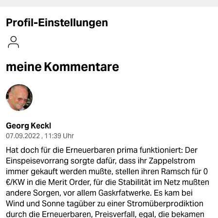
berlin
Profil-Einstellungen
nord
wahrheit
meine Kommentare
verlag
verlag
veranstaltungen
shop
Georg Keckl
07.09.2022 , 11:39 Uhr
fragen & hilfe
Hat doch für die Erneuerbaren prima funktioniert: Der
Einspeisevorrang sorgte dafür, dass ihr Zappelstrom
unterstützen
immer gekauft werden mußte, stellen ihren Ramsch für 0
abo
€/KW in die Merit Order, für die Stabilität im Netz mußten
andere Sorgen, vor allem Gaskrfatwerke. Es kam bei
genossenschaft
Wind und Sonne tagüber zu einer Stromüberprodiktion
durch die Erneuerbaren, Preisverfall, egal, die bekamen