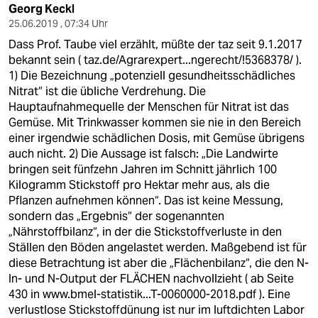
Georg Keckl
25.06.2019 , 07:34 Uhr
Dass Prof. Taube viel erzählt, müßte der taz seit 9.1.2017
bekannt sein (
taz.de/Agrarexpert...ngerecht/!5368378/
).
1) Die Bezeichnung „potenziell gesundheitsschädliches
Nitrat“ ist die übliche Verdrehung. Die
Hauptaufnahmequelle der Menschen für Nitrat ist das
Gemüse. Mit Trinkwasser kommen sie nie in den Bereich
einer irgendwie schädlichen Dosis, mit Gemüse übrigens
auch nicht. 2) Die Aussage ist falsch: „Die Landwirte
bringen seit fünfzehn Jahren im Schnitt jährlich 100
Kilogramm Stickstoff pro Hektar mehr aus, als die
Pflanzen aufnehmen können“. Das ist keine Messung,
sondern das „Ergebnis“ der sogenannten
„Nährstoffbilanz“, in der die Stickstoffverluste in den
Ställen den Böden angelastet werden. Maßgebend ist für
diese Betrachtung ist aber die „Flächenbilanz“, die den N-
In- und N-Output der FLÄCHEN nachvollzieht ( ab Seite
430 in
www.bmel-statistik...T-0060000-2018.pdf
). Eine
verlustlose Stickstoffdünung ist nur im luftdichten Labor