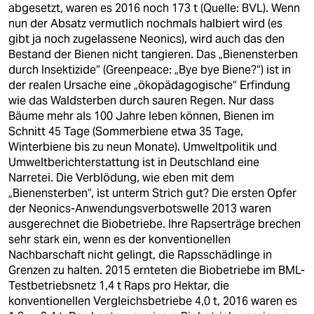
abgesetzt, waren es 2016 noch 173 t (Quelle: BVL). Wenn
nun der Absatz vermutlich nochmals halbiert wird (es
gibt ja noch zugelassene Neonics), wird auch das den
Bestand der Bienen nicht tangieren. Das „Bienensterben
durch Insektizide“ (Greenpeace: „Bye bye Biene?“) ist in
der realen Ursache eine „ökopädagogische“ Erfindung
wie das Waldsterben durch sauren Regen. Nur dass
Bäume mehr als 100 Jahre leben können, Bienen im
Schnitt 45 Tage (Sommerbiene etwa 35 Tage,
Winterbiene bis zu neun Monate). Umweltpolitik und
Umweltberichterstattung ist in Deutschland eine
Narretei. Die Verblödung, wie eben mit dem
„Bienensterben“, ist unterm Strich gut? Die ersten Opfer
der Neonics-Anwendungsverbotswelle 2013 waren
ausgerechnet die Biobetriebe. Ihre Rapserträge brechen
sehr stark ein, wenn es der konventionellen
Nachbarschaft nicht gelingt, die Rapsschädlinge in
Grenzen zu halten. 2015 ernteten die Biobetriebe im BML-
Testbetriebsnetz 1,4 t Raps pro Hektar, die
konventionellen Vergleichsbetriebe 4,0 t, 2016 waren es