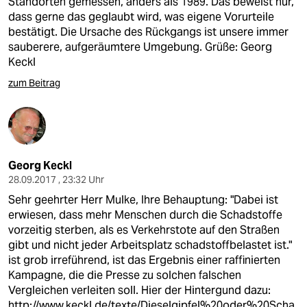
Standorten gemessen, anders als 1989. Das beweist nur,
dass gerne das geglaubt wird, was eigene Vorurteile
bestätigt. Die Ursache des Rückgangs ist unsere immer
sauberere, aufgeräumtere Umgebung. Grüße: Georg
Keckl
zum Beitrag
Georg Keckl
28.09.2017 , 23:32 Uhr
Sehr geehrter Herr Mulke, Ihre Behauptung: "Dabei ist
erwiesen, dass mehr Menschen durch die Schadstoffe
vorzeitig sterben, als es Verkehrstote auf den Straßen
gibt und nicht jeder Arbeitsplatz schadstoffbelastet ist."
ist grob irreführend, ist das Ergebnis einer raffinierten
Kampagne, die die Presse zu solchen falschen
Vergleichen verleiten soll. Hier der Hintergund dazu:
http://www.keckl.de/texte/Dieselgipfel%20oder%20Scha