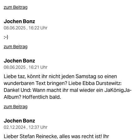
berlin
zum Beitrag
nord
Jochen Bonz
wahrheit
08.06.2025 , 16:22 Uhr
:-)
verlag
zum Beitrag
verlag
Jochen Bonz
veranstaltungen
08.06.2025 , 16:21 Uhr
Liebe taz, könnt ihr nicht jeden Samstag so einen
shop
wunderbaren Text bringen? Liebe Ebba Durstewitz:
Danke! Und: Wann macht ihr mal wieder ein JaKönigJa-
fragen & hilfe
Album? Hoffentlich bald.
unterstützen
zum Beitrag
abo
Jochen Bonz
02.12.2024 , 12:37 Uhr
genossenschaft
Lieber Stefan Reinecke, alles was recht ist! Ihr