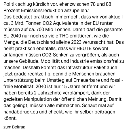
berlin
Politik schlug kürzlich vor, eher zwischen 78 und 88
Prozent Emissionsreduktion anzupeilen."
nord
Das bedeutet praktisch immernoch, dass wir von aktuell
ca. 3 Mrd. Tonnen CO2 Äquivalente in der EU runter
wahrheit
müssen auf ca. 700 Mio Tonnen. Damit darf die gesamte
EU 2040 nur noch so viele THG emittieren, wie die
verlag
Menge, die Deutschland alleine 2023 verursacht hat. Das
heißt praktisch ebenfalls, dass wir HEUTE sowohl
verlag
anfangen müssen CO2-Senken zu vergrößern, als auch
unsere Gebäude, Mobilität und Industrie emissionsfrei zu
veranstaltungen
machen. Deshalb kommt das Infrastruktur Paket auch
shop
jetzt grade rechtzeitig, denn die Menschen brauchen
Unterstützung beim Umstieg auf Erneuerbare und fossil-
fragen & hilfe
freie Mobilität. 2040 ist nur 15 Jahre entfernt und wir
haben bereits 2 Jahrzehnte verplämpert, dank der
unterstützen
gezielten Manipulation der öffentlichen Meinung. Damit
das gelingt, müssen alle mitmachen. Schaut mal auf
abo
handabdruck.eu und checkt, wie ihr selber beitragen
könnt.
genossenschaft
zum Beitrag