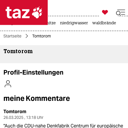

taz zahl ich
krieg in der ukraine
hitze
niedrigwasser
waldbrände

taz zahl ich
Startseite
Tomtorom
taz zahl ich
Tomtorom
themen
politik
Profil-Einstellungen
öko
gesellschaft
meine Kommentare
kultur
Tomtorom
sport
26.03.2025 , 13:18 Uhr
"Auch die CDU-nahe Denkfabrik Centrum für europäische