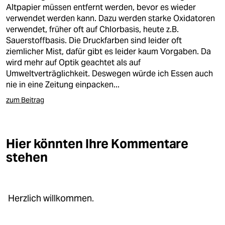
berlin
Altpapier müssen entfernt werden, bevor es wieder
verwendet werden kann. Dazu werden starke Oxidatoren
nord
verwendet, früher oft auf Chlorbasis, heute z.B.
Sauerstoffbasis. Die Druckfarben sind leider oft
wahrheit
ziemlicher Mist, dafür gibt es leider kaum Vorgaben. Da
wird mehr auf Optik geachtet als auf
verlag
Umweltverträglichkeit. Deswegen würde ich Essen auch
nie in eine Zeitung einpacken...
verlag
zum Beitrag
veranstaltungen
shop
Hier könnten Ihre Kommentare
fragen & hilfe
stehen
unterstützen
abo
Herzlich willkommen.
genossenschaft