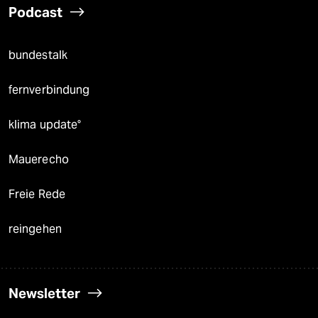
Podcast
bundestalk
fernverbindung
klima update°
Mauerecho
Freie Rede
reingehen
Newsletter