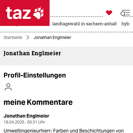

taz zahl ich
niedrigwasser
rente
landtagswahl in sachsen-anhalt
hybri

taz zahl ich
Startseite
Jonathan Englmeier
taz zahl ich
Jonathan Englmeier
themen
politik
Profil-Einstellungen
öko
gesellschaft
meine Kommentare
kultur
Jonathan Englmeier
sport
18.04.2026 , 06:31 Uhr
Umweltingenieurhierr: Farben und Beschichtungen von