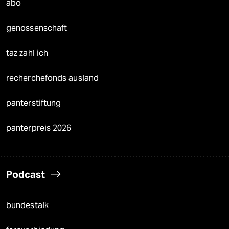
abo
genossenschaft
taz zahl ich
recherchefonds ausland
panterstiftung
panterpreis 2026
Podcast
bundestalk