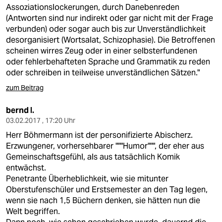
berlin
Assoziationslockerungen, durch Danebenreden
(Antworten sind nur indirekt oder gar nicht mit der Frage
nord
verbunden) oder sogar auch bis zur Unverständlichkeit
desorganisiert (Wortsalat, Schizophasie). Die Betroffenen
wahrheit
scheinen wirres Zeug oder in einer selbsterfundenen
oder fehlerbehafteten Sprache und Grammatik zu reden
verlag
oder schreiben in teilweise unverständlichen Sätzen."
verlag
zum Beitrag
veranstaltungen
bernd l.
03.02.2017 , 17:20 Uhr
shop
Herr Böhmermann ist der personifizierte Abischerz.
fragen & hilfe
Erzwungener, vorhersehbarer """Humor""", der eher aus
Gemeinschaftsgefühl, als aus tatsächlich Komik
unterstützen
entwächst.
Penetrante Überheblichkeit, wie sie mitunter
abo
Oberstufenschüler und Erstsemester an den Tag legen,
wenn sie nach 1,5 Büchern denken, sie hätten nun die
genossenschaft
Welt begriffen.