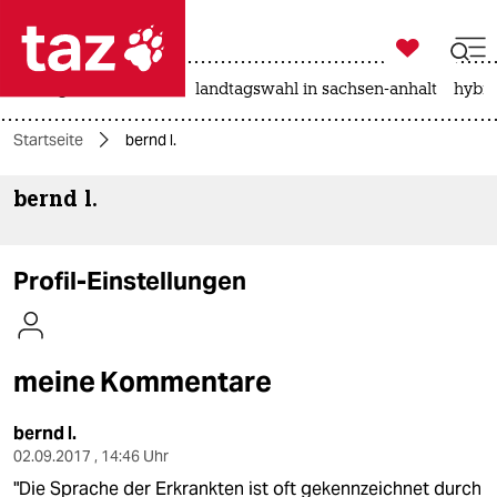

taz zahl ich
niedrigwasser
rente
landtagswahl in sachsen-anhalt
hybri

taz zahl ich
Startseite
bernd l.
taz zahl ich
bernd l.
themen
politik
Profil-Einstellungen
öko
gesellschaft
meine Kommentare
kultur
bernd l.
sport
02.09.2017 , 14:46 Uhr
"Die Sprache der Erkrankten ist oft gekennzeichnet durch