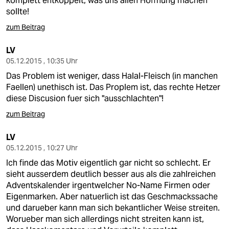
komplett entkoppelt, was uns allen Hoffnung machen
epaper login
sollte!
zum Beitrag
LV
05.12.2015 , 10:35 Uhr
Das Problem ist weniger, dass Halal-Fleisch (in manchen
Faellen) unethisch ist. Das Proplem ist, das rechte Hetzer
diese Discusion fuer sich "ausschlachten"!
zum Beitrag
LV
05.12.2015 , 10:27 Uhr
Ich finde das Motiv eigentlich gar nicht so schlecht. Er
sieht ausserdem deutlich besser aus als die zahlreichen
Adventskalender irgentwelcher No-Name Firmen oder
Eigenmarken. Aber natuerlich ist das Geschmackssache
und darueber kann man sich bekantlicher Weise streiten.
Worueber man sich allerdings nicht streiten kann ist,