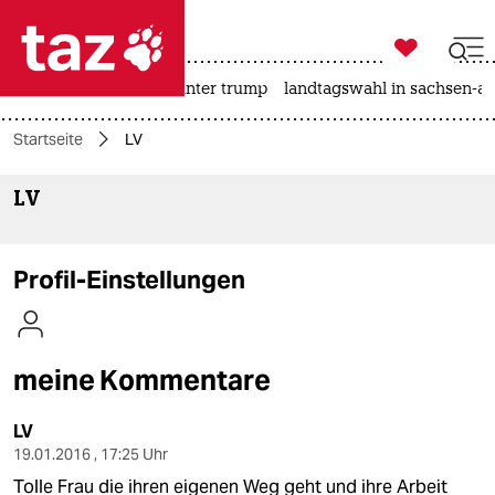

taz zahl ich
nahost-konflikt
usa unter trump
landtagswahl in sachsen-an

taz zahl ich
Startseite
LV
taz zahl ich
LV
themen
politik
Profil-Einstellungen
öko
gesellschaft
meine Kommentare
kultur
LV
sport
19.01.2016 , 17:25 Uhr
Tolle Frau die ihren eigenen Weg geht und ihre Arbeit