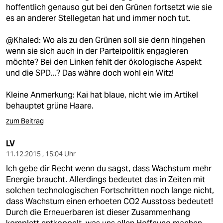
berlin
hoffentlich genauso gut bei den Grünen fortsetzt wie sie
es an anderer Stellegetan hat und immer noch tut.
nord
@Khaled: Wo als zu den Grünen soll sie denn hingehen
wahrheit
wenn sie sich auch in der Parteipolitik engagieren
möchte? Bei den Linken fehlt der ökologische Aspekt
verlag
und die SPD...? Das währe doch wohl ein Witz!
verlag
Kleine Anmerkung: Kai hat blaue, nicht wie im Artikel
behauptet grüne Haare.
veranstaltungen
zum Beitrag
shop
LV
fragen & hilfe
11.12.2015 , 15:04 Uhr
unterstützen
Ich gebe dir Recht wenn du sagst, dass Wachstum mehr
Energie braucht. Allerdings bedeutet das in Zeiten mit
abo
solchen technologischen Fortschritten noch lange nicht,
dass Wachstum einen erhoeten CO2 Ausstoss bedeutet!
genossenschaft
Durch die Erneuerbaren ist dieser Zusammenhang