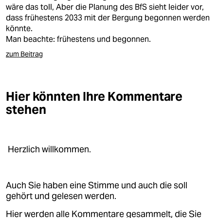
berlin
wäre das toll, Aber die Planung des BfS sieht leider vor,
dass frühestens 2033 mit der Bergung begonnen werden
nord
könnte.
Man beachte: frühestens und begonnen.
wahrheit
zum Beitrag
verlag
verlag
Hier könnten Ihre Kommentare
veranstaltungen
stehen
shop
fragen & hilfe
Herzlich willkommen.
unterstützen
abo
Auch Sie haben eine Stimme und auch die soll
gehört und gelesen werden.
genossenschaft
Hier werden alle Kommentare gesammelt, die Sie