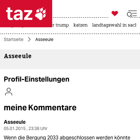

taz zahl ich
bergsteigen
usa unter trump
katzen
landtagswahl in sachs

taz zahl ich
Startseite
Asseeule
taz zahl ich
Asseeule
themen
politik
Profil-Einstellungen
öko
gesellschaft
meine Kommentare
kultur
Asseeule
sport
05.01.2015 , 23:38 Uhr
Wenn die Bergung 2033 abgeschlossen werden könnte