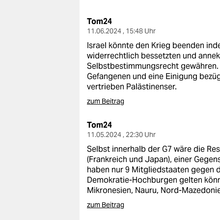
berlin
Tom24
nord
11.06.2024 , 15:48 Uhr
wahrheit
Israel könnte den Krieg beenden ind
widerrechtlich bessetzten und annek
verlag
Selbstbestimmungsrecht gewähren. D
Gefangenen und eine Einigung bezüg
verlag
vertrieben Palästinenser.
zum Beitrag
veranstaltungen
shop
Tom24
11.05.2024 , 22:30 Uhr
fragen & hilfe
Selbst innerhalb der G7 wäre die R
(Frankreich und Japan), einer Gegen
unterstützen
haben nur 9 Mitgliedstaaten gegen d
Demokratie-Hochburgen gelten können
abo
Mikronesien, Nauru, Nord-Mazedoni
genossenschaft
zum Beitrag