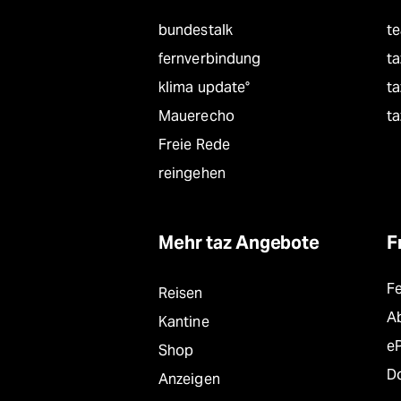
bundestalk
t
fernverbindung
ta
klima update°
ta
Mauerecho
ta
Freie Rede
reingehen
Mehr taz Angebote
F
F
Reisen
A
Kantine
e
Shop
D
Anzeigen