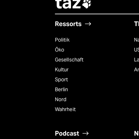
taz

Ressorts
T
Politik
Na
Öko
U
Gesellschaft
L
Kultur
A
Sport
Berlin
Nord
Wahrheit
Podcast
N