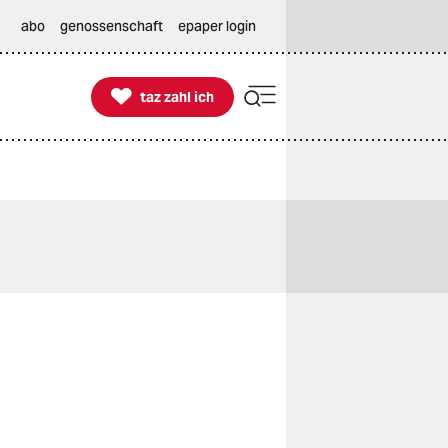
abo
genossenschaft
epaper login

taz zahl ich
taz zahl ich