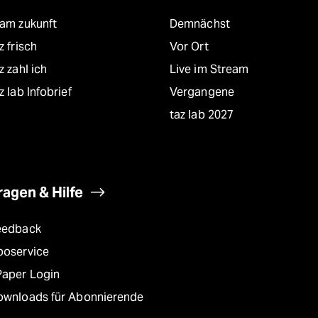
eam zukunft
Demnächst
z frisch
Vor Ort
z zahl ich
Live im Stream
z lab Infobrief
Vergangene
taz lab 2027
ragen & Hilfe
eedback
boservice
Paper Login
ownloads für Abonnierende