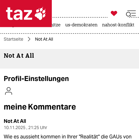

taz zahl ich
krieg in der ukraine
hitze
us-demokraten
nahost-konflikt

taz zahl ich
Startseite
Not At All
taz zahl ich
Not At All
themen
politik
Profil-Einstellungen
öko
gesellschaft
meine Kommentare
kultur
Not At All
sport
10.11.2025 , 21:25 Uhr
Wie es aussieht kommen in Ihrer "Realität" die GAUs von