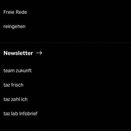
Freie Rede
reingehen
Newsletter
team zukunft
taz frisch
taz zahl ich
taz lab Infobrief