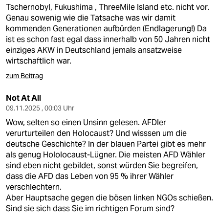
berlin
Tschernobyl, Fukushima , ThreeMile Island etc. nicht vor.
Genau sowenig wie die Tatsache was wir damit
nord
kommenden Generationen aufbürden (Endlagerung!) Da
ist es schon fast egal dass innerhalb von 50 Jahren nicht
wahrheit
einziges AKW in Deutschland jemals ansatzweise
wirtschaftlich war.
verlag
zum Beitrag
verlag
Not At All
veranstaltungen
09.11.2025 , 00:03 Uhr
Wow, selten so einen Unsinn gelesen. AFDler
shop
verurturteilen den Holocaust? Und wisssen um die
fragen & hilfe
deutsche Geschichte? In der blauen Partei gibt es mehr
als genug Hololocaust-Lügner. Die meisten AFD Wähler
unterstützen
sind eben nicht gebildet, sonst würden Sie begreifen,
dass die AFD das Leben von 95 % ihrer Wähler
abo
verschlechtern.
Aber Hauptsache gegen die bösen linken NGOs schießen.
genossenschaft
Sind sie sich dass Sie im richtigen Forum sind?