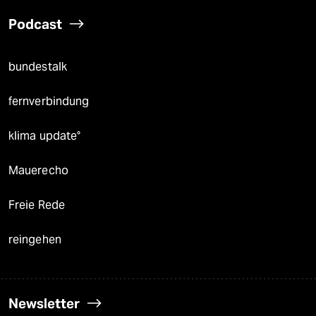
Podcast
bundestalk
fernverbindung
klima update°
Mauerecho
Freie Rede
reingehen
Newsletter