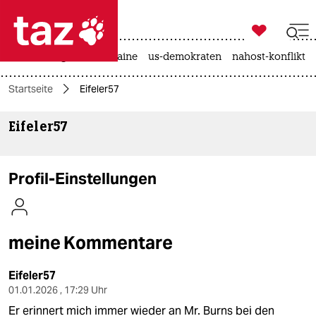

taz zahl ich
hitze
krieg in der ukraine
us-demokraten
nahost-konflikt

taz zahl ich
Startseite
Eifeler57
taz zahl ich
Eifeler57
themen
politik
Profil-Einstellungen
öko
gesellschaft
meine Kommentare
kultur
Eifeler57
sport
01.01.2026 , 17:29 Uhr
Er erinnert mich immer wieder an Mr. Burns bei den