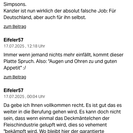
berlin
Simpsons.
Kanzler ist nun wirklich der absolut falsche Job: Für
nord
Deutschland, aber auch für ihn selbst.
wahrheit
zum Beitrag
verlag
Eifeler57
17.07.2025 , 12:18 Uhr
verlag
Immer wenn jemand nichts mehr einfällt, kommt dieser
Platte Spruch. Also: "Augen und Ohren zu und guten
veranstaltungen
Appetit" :/
shop
zum Beitrag
fragen & hilfe
Eifeler57
17.07.2025 , 00:04 Uhr
unterstützen
Da gebe ich Ihnen vollkommen recht. Es ist gut das es
abo
weiter in die Berufung gehen wird. Es kann doch nicht
sein, dass wenn einmal das Deckmäntelchen der
genossenschaft
Fleischindustrie gelupft wird, dies so vehement
"bekämpft wird. Wo bleibt hier der garantierte