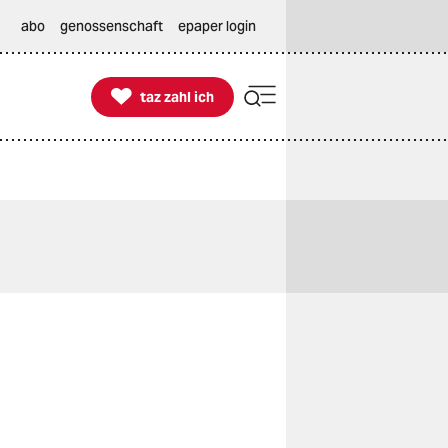
abo
genossenschaft
epaper login

taz zahl ich
taz zahl ich