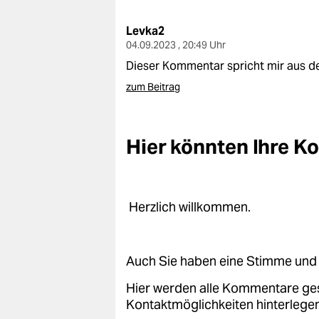
berlin
Levka2
nord
04.09.2023 , 20:49 Uhr
wahrheit
Dieser Kommentar spricht mir aus de
zum Beitrag
verlag
verlag
Hier könnten Ihre 
veranstaltungen
shop
Herzlich willkommen.
fragen & hilfe
unterstützen
Auch Sie haben eine Stimme und 
abo
Hier werden alle Kommentare ge
genossenschaft
Kontaktmöglichkeiten hinterlegen