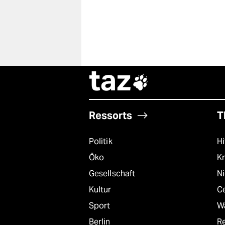
taz

Ressorts
T
Politik
Hi
Öko
Kr
Gesellschaft
N
Kultur
C
Sport
W
Berlin
R