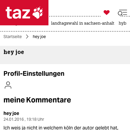

taz zahl ich
niedrigwasser
rente
landtagswahl in sachsen-anhalt
hybri

taz zahl ich
Startseite
hey joe
taz zahl ich
hey joe
themen
politik
Profil-Einstellungen
öko
gesellschaft
meine Kommentare
kultur
hey joe
sport
24.01.2016 , 19:18 Uhr
Ich weis ja nicht in welchem köln der autor gelebt hat,