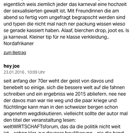
berlin
eigentlich weis ziemlich jeder das karneval eine hochzeit
der sexualisierten gewalt ist. Mit Freundinnen die am
nord
abend so fertig vom ungefragt begrapscht werden sind
und typen die nicht mal nach ner packung wissen wieso
wahrheit
se gerade kassiert haben. Alaaf, bierchen drop, joot es. Is
ja karneval. Kleiner tip für ne klasse verkleidung..
verlag
Nordafrikaner
verlag
zum Beitrag
veranstaltungen
hey joe
23.01.2016 , 10:09 Uhr
shop
seit anfang der 70er weht der geist von davos und
fragen & hilfe
benebelt so einige. sich die bessere welt auf die fahnen
schreiben und ein ergebniss wie 2015 abliefern. nee nee
unterstützen
der davos man war nie weg und die paar kriege und
flüchtlinge kann man in den schweizer bergen schon
abo
angenehm wegdiskutieren. vielleicht sollte der autor mal
den titel der veranstaltung lesen:
genossenschaft
weltWIRTSCHAFTsforum, das da die politik nicht weit