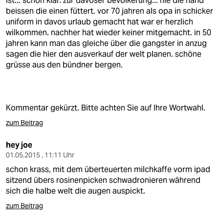
ist... schon klar. zur davoser bevölkerung... nie die hand
epaper login
beissen die einen füttert. vor 70 jahren als opa in schicker
uniform in davos urlaub gemacht hat war er herzlich
wilkommen. nachher hat wieder keiner mitgemacht. in 50
jahren kann man das gleiche über die gangster in anzug
sagen die hier den ausverkauf der welt planen. schöne
grüsse aus den bündner bergen.
Kommentar gekürzt. Bitte achten Sie auf Ihre Wortwahl.
zum Beitrag
hey joe
01.05.2015 , 11:11 Uhr
schon krass, mit dem überteuerten milchkaffe vorm ipad
sitzend übers rosinenpicken schwadronieren während
sich die halbe welt die augen auspickt.
zum Beitrag