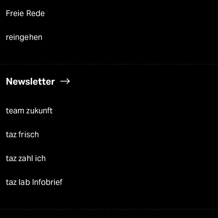
Freie Rede
reingehen
Newsletter
team zukunft
taz frisch
taz zahl ich
taz lab Infobrief