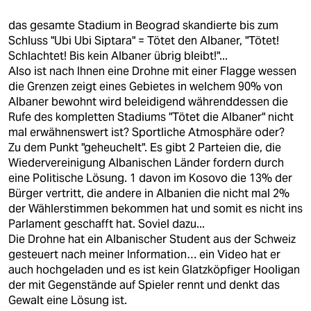
berlin
das gesamte Stadium in Beograd skandierte bis zum
nord
Schluss "Ubi Ubi Siptara" = Tötet den Albaner, "Tötet!
Schlachtet! Bis kein Albaner übrig bleibt!"...
wahrheit
Also ist nach Ihnen eine Drohne mit einer Flagge wessen
die Grenzen zeigt eines Gebietes in welchem 90% von
verlag
Albaner bewohnt wird beleidigend währenddessen die
Rufe des kompletten Stadiums "Tötet die Albaner" nicht
verlag
mal erwähnenswert ist? Sportliche Atmosphäre oder?
Zu dem Punkt "geheuchelt". Es gibt 2 Parteien die, die
veranstaltungen
Wiedervereinigung Albanischen Länder fordern durch
shop
eine Politische Lösung. 1 davon im Kosovo die 13% der
Bürger vertritt, die andere in Albanien die nicht mal 2%
fragen & hilfe
der Wählerstimmen bekommen hat und somit es nicht ins
Parlament geschafft hat. Soviel dazu...
unterstützen
Die Drohne hat ein Albanischer Student aus der Schweiz
gesteuert nach meiner Information… ein Video hat er
abo
auch hochgeladen und es ist kein Glatzköpfiger Hooligan
der mit Gegenstände auf Spieler rennt und denkt das
genossenschaft
Gewalt eine Lösung ist.