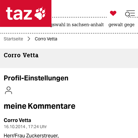

taz zahl ich
hitze
surfen
landtagswahl in sachsen-anhalt
gewalt gegen

taz zahl ich
Startseite
Corro Vetta
taz zahl ich
Corro Vetta
themen
politik
Profil-Einstellungen
öko
gesellschaft
meine Kommentare
kultur
Corro Vetta
sport
16.10.2014 , 17:24 Uhr
Herr/Frau Zuckerstreuer,