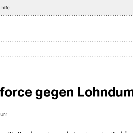
 hilfe
force gegen Lohndu
 Uhr