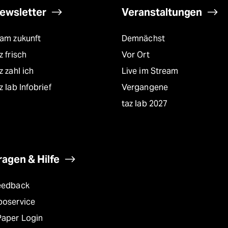
ewsletter
Veranstaltungen
eam zukunft
Demnächst
z frisch
Vor Ort
z zahl ich
Live im Stream
z lab Infobrief
Vergangene
taz lab 2027
ragen & Hilfe
eedback
boservice
Paper Login