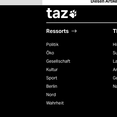
Diesen Artikel
epaper login
taz

Ressorts
T
Politik
Hi
Öko
S
Gesellschaft
L
Kultur
A
Sport
G
Berlin
Na
Nord
Wahrheit