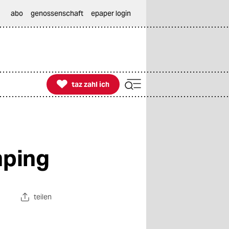
abo
genossenschaft
epaper login

taz zahl ich
taz zahl ich
mping
teilen