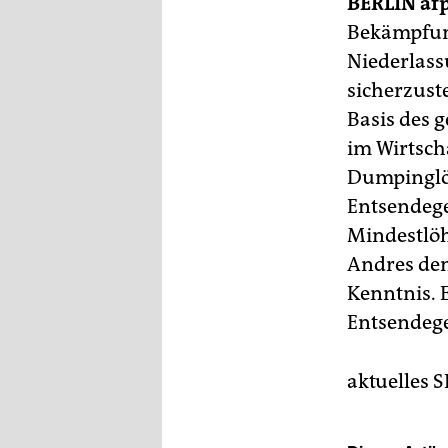
berlin
BERLIN
af
Bekämpfung
nord
Niederlassu
sicherzust
wahrheit
Basis des 
verlag
im Wirtsch
Dumpinglöh
verlag
Entsendege
veranstaltungen
Mindestlöh
shop
Andres den
Kenntnis. 
fragen & hilfe
Entsendege
unterstützen
abo
aktuelles S
genossenschaft