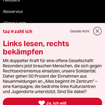
Feedback
Aboservice
ePaper Login
taz
zahl ich
Gerade nicht

Downloads für Abonnierende
Links lesen, rechts
bekämpfen
© 2026 taz Verlags und Vertriebs GmbH
Mit doppelter Kraft für eine offene Gesellschaft!
Alle Rechte vorbehalten. Bei rechtlichen Fragen oder für Genehmigungen
wenden Sie sich bitte an
lizenzen@taz.de
Besonders jetzt brauchen Menschen, die sich gegen
Rechtsextremismus einsetzen, unsere Solidarität.
Daher gehen 50 Prozent der Einnahmen aus
Feedback
Redaktionsstatut
Kommune-Richtlinien
KI-
Neuanmeldungen an „Alles beginnt im Zentrum“ –
eine Kampagne, die bedrohte linke Kulturzentren
Leitlinie
Informant
Datenschutz
Impressum
AGB
und Jugendorte unterstützt. Sind Sie dabei?
Seitenwende
Einwilligungen widerrufen (Ads)

Ja, ich will