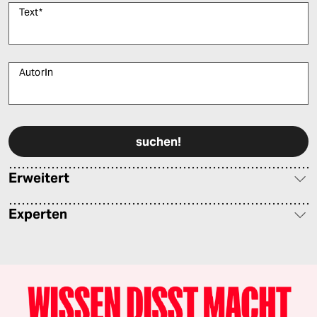
Text
*
AutorIn
Bitte füllen Sie alle Pflichtfelder (*) aus, um fortfahren zu können.
Erweitert
Experten