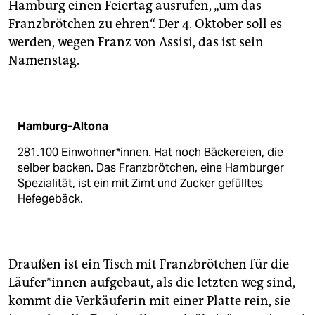
epaper login
Hamburg einen Feiertag ausrufen, „um das
Franzbrötchen zu ehren“. Der 4. Oktober soll es
werden, wegen Franz von Assisi, das ist sein
Namenstag.
Hamburg-Altona
281.100 Ein­wohner*innen. Hat noch Bäckereien, die
selber backen. Das Franz­brötchen, eine Hamburger
Spezialität, ist ein mit Zimt und Zucker gefülltes
Hefegebäck.
Draußen ist ein Tisch mit Franzbrötchen für die
Läu­fe­r*in­nen aufgebaut, als die letzten weg sind,
kommt die Verkäuferin mit einer Platte rein, sie