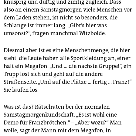
berlin
knusprig und duftig und zimtig zugleich. Dass
also an einem Samstagmorgen viele Menschen vor
nord
dem Laden stehen, ist nicht so besonders, die
Schlange ist immer lang. „Gibt’s hier was
wahrheit
umsonst?“, fragen manchmal Witzbolde.
verlag
Diesmal aber ist es eine Menschenmenge, die hier
verlag
steht, die Leute haben alle Sportkleidung an, einer
veranstaltungen
hält ein Megafon. „Und … die nächste Gruppe!“, ein
Trupp löst sich und geht auf die andere
shop
Straßenseite. „Und auf die Plätze … fertig … Franz!“
fragen & hilfe
Sie laufen los.
unterstützen
Was ist das? Rätselraten bei der normalen
abo
Samstagmorgenkundschaft. „Es ist wohl eine
Demo für Franzbrötchen.“ – „Aber wozu?“ Man
genossenschaft
wolle, sagt der Mann mit dem Megafon, in