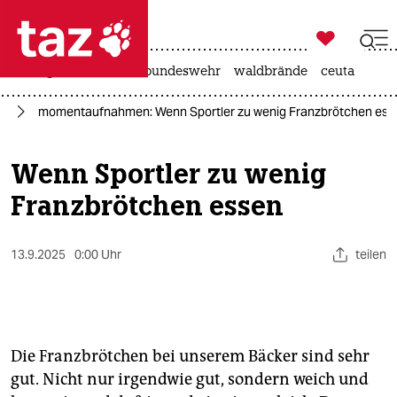

taz zahl ich
niedrigwasser
afd
bundeswehr
waldbrände
ceuta

taz zahl ich
el
momentaufnahmen: Wenn Sportler zu wenig Franzbrötchen ess
taz zahl ich
themen
Wenn Sportler zu wenig
Franzbrötchen essen
politik
öko
13.9.2025
0:00 Uhr
teilen
gesellschaft
kultur
Die Franzbrötchen bei unserem Bäcker sind sehr
sport
gut. Nicht nur irgendwie gut, sondern weich und