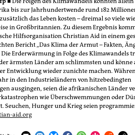
fp ■
Die Folgen des Klimawandels könnten allein 
ika bis zur Jahrhundertwende rund 182 Millione
usätzlich das Leben kosten – dreimal so viele wi
eise in Großbritannien. Zu diesem Ergebnis komm
ische Hilfsorganisation Christian Aid in einem ge
ichten Bericht „Das Klima der Armut – Fakten, Än
 Die Erderwärmung in Folge des Klimawandels tre
er ärmsten Länder am schlimmsten und könne al
er Entwicklung wieder zunichte machen. Währen
ahr in den Industrieländern von hitzebedingten
en ausgingen, seien die afrikanischen Länder ve
rkatastrophen wie Überschwemmungen oder Dü
rt. Seuchen, Hunger und Krieg seien programmier
ian-aid.org