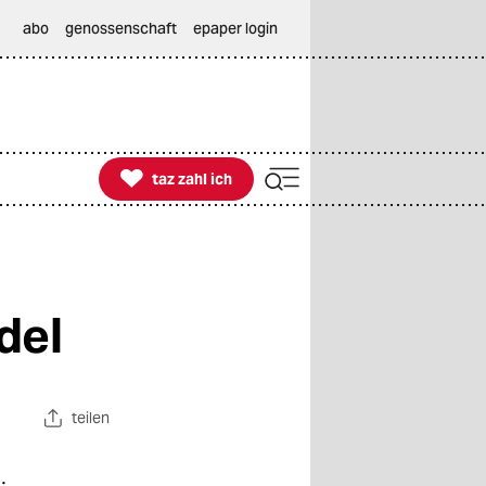
abo
genossenschaft
epaper login

taz zahl ich
taz zahl ich
del
teilen