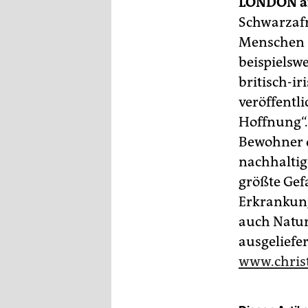
berlin
LONDON
a
Schwarzafr
nord
Menschen z
beispielsw
wahrheit
britisch-ir
verlag
veröffentl
Hoffnung“.
verlag
Bewohner d
veranstaltungen
nachhaltig
shop
größte Gef
Erkrankung
fragen & hilfe
auch Natu
unterstützen
ausgeliefe
abo
www.christ
genossenschaft