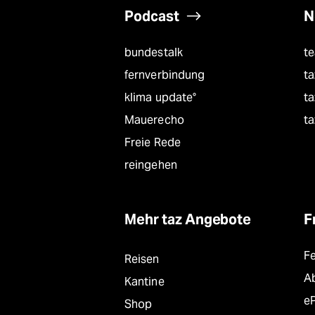
Podcast
N
bundestalk
t
fernverbindung
ta
klima update°
ta
Mauerecho
ta
Freie Rede
reingehen
Mehr taz Angebote
F
F
Reisen
A
Kantine
e
Shop