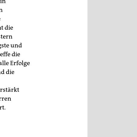
in
n
e
t die
stern
gste und
ffe die
le Erfolge
d die
rstärkt
rren
t.