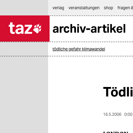
hautnavigation anspringen
hauptinhalt anspringen
footer anspringen
verlag
veranstaltungen
shop
fragen &
archiv-artikel

taz zahl ich
taz zahl ich
tödliche gefahr klimawandel
themen
politik
öko
Tödl
gesellschaft
kultur
16.5.2006
0:00
sport