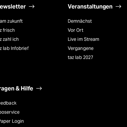
ewsletter
Veranstaltungen
eam zukunft
Demnächst
z frisch
Vor Ort
z zahl ich
Live im Stream
z lab Infobrief
Vergangene
taz lab 2027
ragen & Hilfe
eedback
boservice
Paper Login