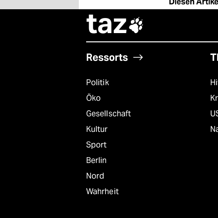
Diesen Artikel
epaper login
taz

Ressorts
T
Politik
Hi
Öko
Kr
Gesellschaft
U
Kultur
Na
Sport
Berlin
Nord
Wahrheit