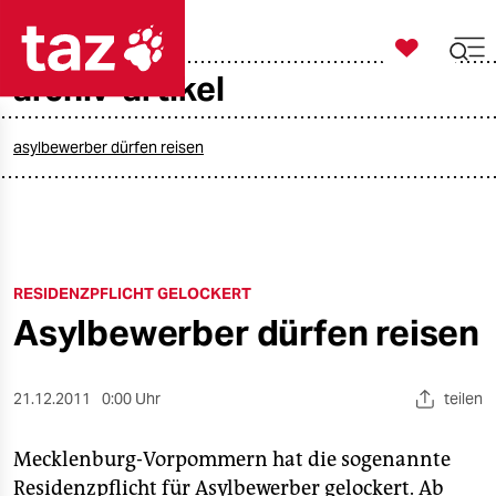

taz zahl ich
archiv-artikel

taz zahl ich
taz zahl ich
asylbewerber dürfen reisen
themen
politik
RESIDENZPFLICHT GELOCKERT
öko
Asylbewerber dürfen reisen
gesellschaft
kultur
21.12.2011
0:00 Uhr
teilen
sport
Mecklenburg-Vorpommern hat die sogenannte
Residenzpflicht für Asylbewerber gelockert. Ab