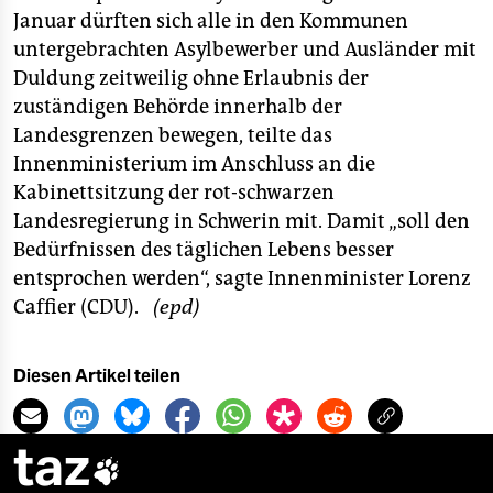
berlin
Januar dürften sich alle in den Kommunen
nord
untergebrachten Asylbewerber und Ausländer mit
Duldung zeitweilig ohne Erlaubnis der
wahrheit
zuständigen Behörde innerhalb der
Landesgrenzen bewegen, teilte das
verlag
Innenministerium im Anschluss an die
Kabinettsitzung der rot-schwarzen
verlag
Landesregierung in Schwerin mit. Damit „soll den
veranstaltungen
Bedürfnissen des täglichen Lebens besser
entsprochen werden“, sagte Innenminister Lorenz
shop
Caffier (CDU).
(epd)
fragen & hilfe
unterstützen
Diesen Artikel teilen
abo
taz
genossenschaft
