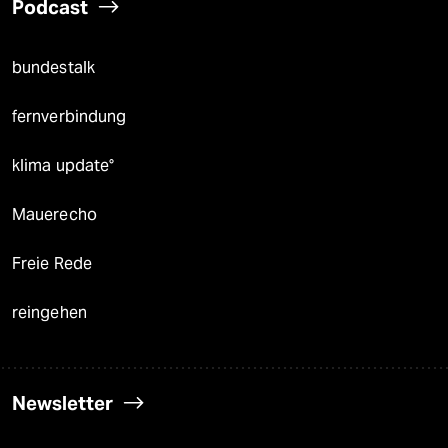
Podcast
bundestalk
fernverbindung
klima update°
Mauerecho
Freie Rede
reingehen
Newsletter