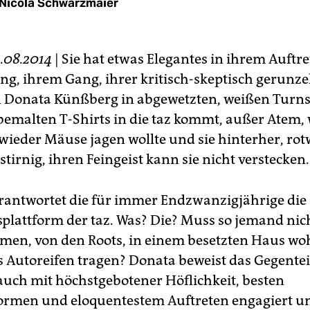
Nicola Schwarzmaier
4.08.2014
| Sie hat etwas Elegantes in ihrem Auftre
g, ihrem Gang, ihrer kritisch-skeptisch gerunzel
 Donata Künßberg in abgewetzten, weißen Turn
bemalten T-Shirts in die taz kommt, außer Atem, 
ieder Mäuse jagen wollte und sie hinterher, ro
tirnig, ihren Feingeist kann sie nicht verstecken.
erantwortet die für immer Endzwanzigjährige die
lattform der taz. Was? Die? Muss so jemand nich
en, von den Roots, in einem besetzten Haus w
 Autoreifen tragen? Donata beweist das Gegentei
 auch mit höchstgebotener Höflichkeit, besten
rmen und eloquentestem Auftreten engagiert u