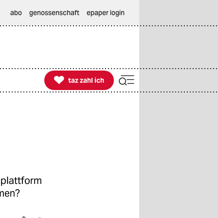
abo
genossenschaft
epaper login

taz zahl ich
taz zahl ich
plattform
mmen?