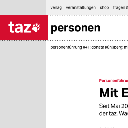
hautnavigation anspringen
hauptinhalt anspringen
footer anspringen
verlag
veranstaltungen
shop
fragen &
personen

taz zahl ich
taz zahl ich
personenführung #41: donata künßberg: mi
themen
politik
öko
Personenführu
Mit 
gesellschaft
kultur
Seit Mai 2
der taz. W
sport