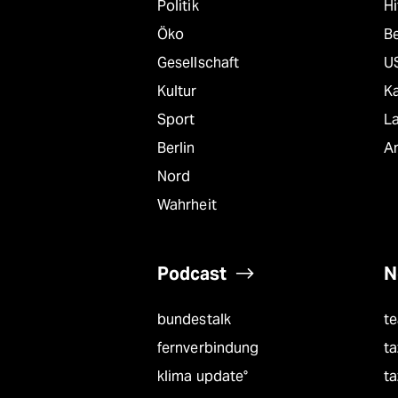
Politik
Hi
Öko
B
Gesellschaft
U
Kultur
K
Sport
L
Berlin
A
Nord
Wahrheit
Podcast
N
bundestalk
t
fernverbindung
ta
klima update°
ta