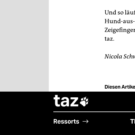
Und so läu
Hund-aus-S
Zeigefinge
taz.
Nicola Sc
Diesen Artikel
taz

Ressorts
T