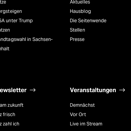
tze
Aktuelles
ergsteigen
Hausblog
SA unter Trump
Die Seitenwende
atzen
Stellen
andtagswahl in Sachsen-
Presse
nhalt
ewsletter
Veranstaltungen
eam zukunft
Demnächst
z frisch
Vor Ort
z zahl ich
Live im Stream