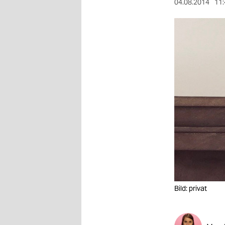
berlin
04.08.2014
11:
nord
wahrheit
verlag
verlag
veranstaltungen
shop
fragen & hilfe
unterstützen
abo
Bild: privat
genossenschaft