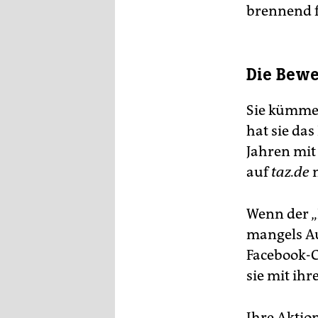
brennend f
Die Bew
Sie kümmer
hat sie das
Jahren mit 
auf
taz.de
n
Wenn der „
mangels Aut
Facebook-C
sie mit ih
Ihre Aktio