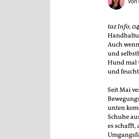
Von
epaper login
taz Info, 0
Handhaltun
Auch wenn
und selbst
Hund mal w
und feuchts
Seit Mai v
Bewegungsp
unten komm
Schuhe aus
es schafft,
Umgangsfo