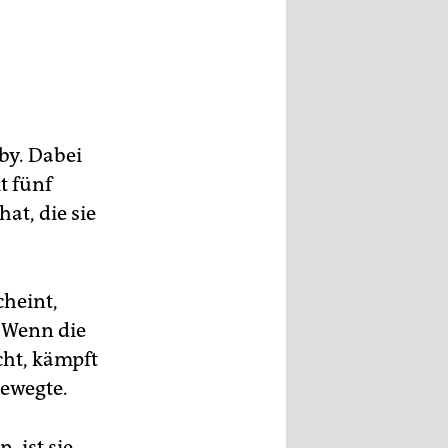
by. Dabei
t fünf
at, die sie
cheint,
. Wenn die
cht, kämpft
bewegte.
 ist sie