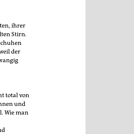
ten, ihrer
ten Stirn.
schuhen
weil der
twangig
t total von
ohnen und
l. Wie man
nd