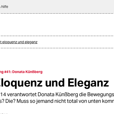
 hilfe
t eloquenz und eleganz
ng #41: Donata Künßberg
Eloquenz und Eleganz
014 verantwortet Donata Künßberg die Bewegungs
as? Die? Muss so jemand nicht total von unten ko