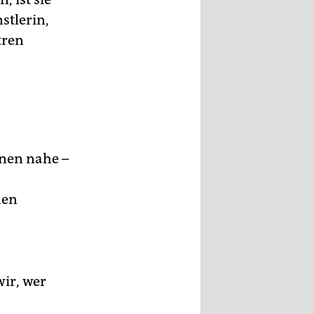
stlerin,
tren
änen nahe –
nen
ir, wer