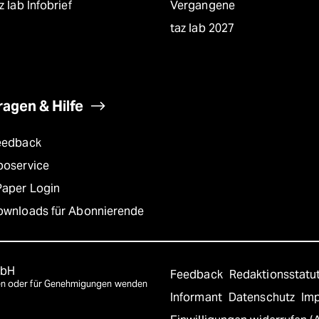
z lab Infobrief
Vergangene
taz lab 2027
ragen & Hilfe
eedback
boservice
Paper Login
ownloads für Abonnierende
mbH
Feedback
Redaktionsstatu
agen oder für Genehmigungen wenden
Informant
Datenschutz
Im