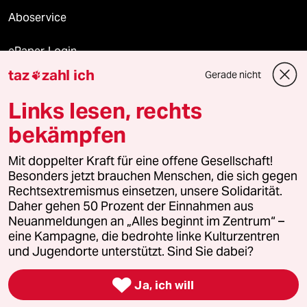
Aboservice
ePaper Login
taz
zahl ich
Gerade nicht

Downloads für Abonnierende
Links lesen, rechts
bekämpfen
© 2026 taz Verlags und Vertriebs GmbH
Mit doppelter Kraft für eine offene Gesellschaft!
Alle Rechte vorbehalten. Bei rechtlichen Fragen oder für Genehmigungen
wenden Sie sich bitte an
lizenzen@taz.de
Besonders jetzt brauchen Menschen, die sich gegen
Rechtsextremismus einsetzen, unsere Solidarität.
Daher gehen 50 Prozent der Einnahmen aus
Feedback
Redaktionsstatut
Kommune-Richtlinien
KI-
Neuanmeldungen an „Alles beginnt im Zentrum“ –
eine Kampagne, die bedrohte linke Kulturzentren
Leitlinie
Informant
Datenschutz
Impressum
AGB
und Jugendorte unterstützt. Sind Sie dabei?
Seitenwende
Einwilligungen widerrufen (Ads)

Ja, ich will