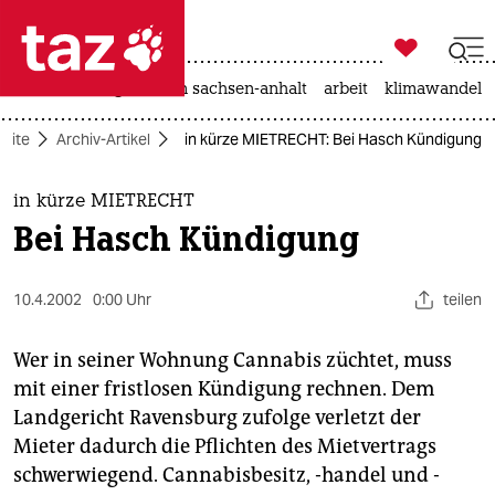

taz zahl ich
hitze
landtagswahl in sachsen-anhalt
arbeit
klimawandel

taz zahl ich
seite
Archiv-Artikel
in kürze MIETRECHT: Bei Hasch Kündigung
taz zahl ich
themen
in kürze MIETRECHT
Bei Hasch Kündigung
politik
öko
10.4.2002
0:00 Uhr
teilen
gesellschaft
Wer in seiner Wohnung Cannabis züchtet, muss
mit einer fristlosen Kündigung rechnen. Dem
kultur
Landgericht Ravensburg zufolge verletzt der
Mieter dadurch die Pflichten des Mietvertrags
sport
schwerwiegend. Cannabisbesitz, -handel und -