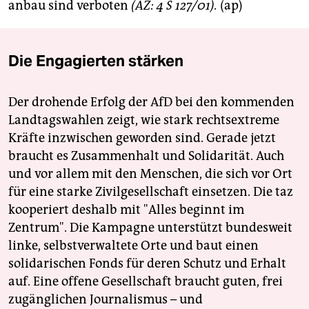
berlin
anbau sind verboten
(AZ: 4 S 127/01).
(ap)
nord
Die Engagierten stärken
wahrheit
verlag
Der drohende Erfolg der AfD bei den kommenden
Landtagswahlen zeigt, wie stark rechtsextreme
verlag
Kräfte inzwischen geworden sind. Gerade jetzt
veranstaltungen
braucht es Zusammenhalt und Solidarität. Auch
und vor allem mit den Menschen, die sich vor Ort
shop
für eine starke Zivilgesellschaft einsetzen. Die taz
fragen & hilfe
kooperiert deshalb mit "Alles beginnt im
Zentrum". Die Kampagne unterstützt bundesweit
unterstützen
linke, selbstverwaltete Orte und baut einen
abo
solidarischen Fonds für deren Schutz und Erhalt
auf. Eine offene Gesellschaft braucht guten, frei
genossenschaft
zugänglichen Journalismus – und