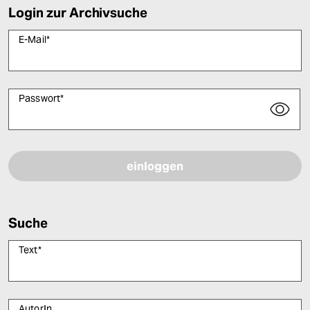
Login zur Archivsuche
E-Mail
*
Passwort
*
Bitte füllen Sie alle Pflichtfelder (*) aus, um fortfahren zu können.
Suche
Text
*
AutorIn