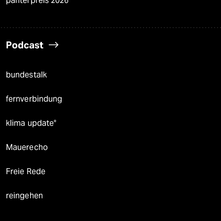
panterpreis 2026
Podcast
bundestalk
fernverbindung
klima update°
Mauerecho
Freie Rede
reingehen