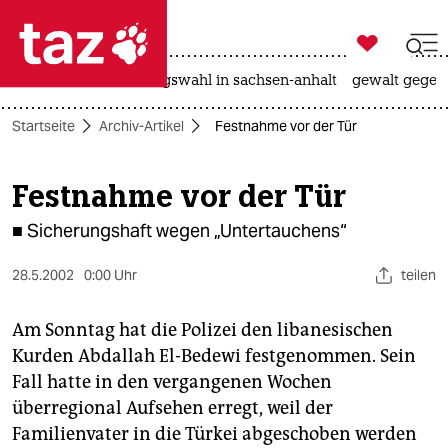

taz zahl ich
hitze
surfen
landtagswahl in sachsen-anhalt
gewalt gegen

taz zahl ich
Startseite
Archiv-Artikel
Festnahme vor der Tür
taz zahl ich
themen
Festnahme vor der Tür
politik
■ Sicherungshaft wegen „Untertauchens“
öko
28.5.2002
0:00 Uhr
teilen
gesellschaft
Am Sonntag hat die Polizei den libanesischen
Kurden Abdallah El-Bedewi festgenommen. Sein
kultur
Fall hatte in den vergangenen Wochen
sport
überregional Aufsehen erregt, weil der
Familienvater in die Türkei abgeschoben werden