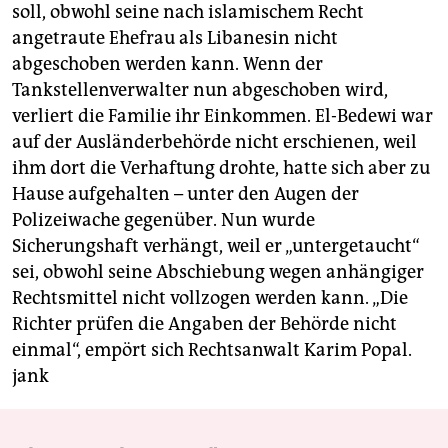
berlin
soll, obwohl seine nach islamischem Recht
angetraute Ehefrau als Libanesin nicht
nord
abgeschoben werden kann. Wenn der
wahrheit
Tankstellenverwalter nun abgeschoben wird,
verliert die Familie ihr Einkommen. El-Bedewi war
verlag
auf der Ausländerbehörde nicht erschienen, weil
ihm dort die Verhaftung drohte, hatte sich aber zu
verlag
Hause aufgehalten – unter den Augen der
veranstaltungen
Polizeiwache gegenüber. Nun wurde
Sicherungshaft verhängt, weil er „untergetaucht“
shop
sei, obwohl seine Abschiebung wegen anhängiger
fragen & hilfe
Rechtsmittel nicht vollzogen werden kann. „Die
Richter prüfen die Angaben der Behörde nicht
unterstützen
einmal“, empört sich Rechtsanwalt Karim Popal.
abo
jank
genossenschaft