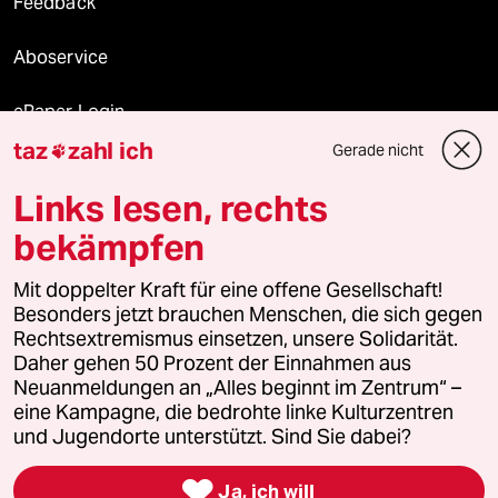
Feedback
Aboservice
ePaper Login
taz
zahl ich
Gerade nicht

Downloads für Abonnierende
Links lesen, rechts
bekämpfen
© 2026 taz Verlags und Vertriebs GmbH
Mit doppelter Kraft für eine offene Gesellschaft!
Alle Rechte vorbehalten. Bei rechtlichen Fragen oder für Genehmigungen
wenden Sie sich bitte an
lizenzen@taz.de
Besonders jetzt brauchen Menschen, die sich gegen
Rechtsextremismus einsetzen, unsere Solidarität.
Daher gehen 50 Prozent der Einnahmen aus
Feedback
Redaktionsstatut
Kommune-Richtlinien
KI-
Neuanmeldungen an „Alles beginnt im Zentrum“ –
eine Kampagne, die bedrohte linke Kulturzentren
Leitlinie
Informant
Datenschutz
Impressum
AGB
und Jugendorte unterstützt. Sind Sie dabei?
Seitenwende
Einwilligungen widerrufen (Ads)

Ja, ich will