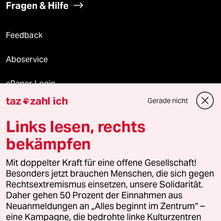
Fragen & Hilfe
Feedback
Aboservice
ePaper Login
taz
zahl ich
Gerade nicht

Downloads für Abonnierende
Links lesen, rechts
bekämpfen
© 2026 taz Verlags und Vertriebs GmbH
Mit doppelter Kraft für eine offene Gesellschaft!
Alle Rechte vorbehalten. Bei rechtlichen Fragen oder für Genehmigungen
wenden Sie sich bitte an
lizenzen@taz.de
Besonders jetzt brauchen Menschen, die sich gegen
Rechtsextremismus einsetzen, unsere Solidarität.
Daher gehen 50 Prozent der Einnahmen aus
Feedback
Redaktionsstatut
Kommune-Richtlinien
KI-
Neuanmeldungen an „Alles beginnt im Zentrum“ –
eine Kampagne, die bedrohte linke Kulturzentren