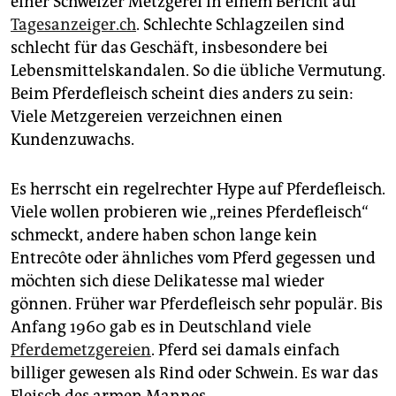
berlin
einer Schweizer Metzgerei in einem Bericht auf
Tagesanzeiger.ch
. Schlechte Schlagzeilen sind
nord
schlecht für das Geschäft, insbesondere bei
Lebensmittelskandalen. So die übliche Vermutung.
wahrheit
Beim Pferdefleisch scheint dies anders zu sein:
Viele Metzgereien verzeichnen einen
verlag
Kundenzuwachs.
verlag
Es herrscht ein regelrechter Hype auf Pferdefleisch.
veranstaltungen
Viele wollen probieren wie „reines Pferdefleisch“
shop
schmeckt, andere haben schon lange kein
Entrecôte oder ähnliches vom Pferd gegessen und
fragen & hilfe
möchten sich diese Delikatesse mal wieder
unterstützen
gönnen. Früher war Pferdefleisch sehr populär. Bis
Anfang 1960 gab es in Deutschland viele
abo
Pferdemetzgereien
. Pferd sei damals einfach
genossenschaft
billiger gewesen als Rind oder Schwein. Es war das