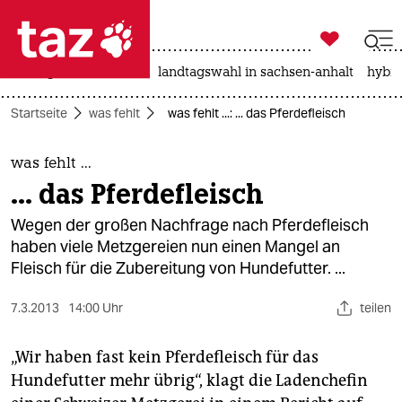

taz zahl ich
niedrigwasser
rente
landtagswahl in sachsen-anhalt
hybri

taz zahl ich
Startseite
was fehlt
was fehlt ...: ... das Pferdefleisch
taz zahl ich
themen
was fehlt ...
... das Pferdefleisch
politik
Wegen der großen Nachfrage nach Pferdefleisch
öko
haben viele Metzgereien nun einen Mangel an
Fleisch für die Zubereitung von Hundefutter. ...
gesellschaft
7.3.2013
14:00 Uhr
teilen
kultur
„Wir haben fast kein Pferdefleisch für das
sport
Hundefutter mehr übrig“, klagt die Ladenchefin