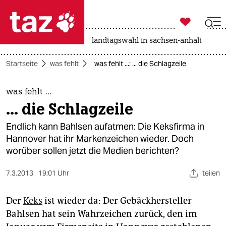

taz zahl ich
nahost-konflikt
rente
landtagswahl in sachsen-anhalt

taz zahl ich
Startseite
was fehlt
was fehlt ...: ... die Schlagzeile
taz zahl ich
themen
was fehlt ...
... die Schlagzeile
politik
Endlich kann Bahlsen aufatmen: Die Keksfirma in
öko
Hannover hat ihr Markenzeichen wieder. Doch
worüber sollen jetzt die Medien berichten?
gesellschaft
7.3.2013
19:01 Uhr
teilen
kultur
Der
Keks
ist wieder da: Der Gebäckhersteller
sport
Bahlsen hat sein Wahrzeichen zurück, den im