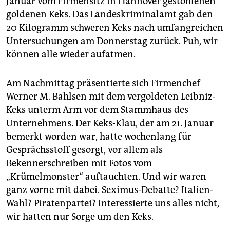
berlin
Januar vom Firmensitz in Hannover gestohlenen
goldenen Keks. Das Landeskriminalamt gab den
nord
20 Kilogramm schweren Keks nach umfangreichen
Untersuchungen am Donnerstag zurück. Puh, wir
wahrheit
können alle wieder aufatmen.
verlag
Am Nachmittag präsentierte sich Firmenchef
verlag
Werner M. Bahlsen mit dem vergoldeten Leibniz-
Keks unterm Arm vor dem Stammhaus des
veranstaltungen
Unternehmens. Der Keks-Klau, der am 21. Januar
shop
bemerkt worden war, hatte wochenlang für
Gesprächsstoff gesorgt, vor allem als
fragen & hilfe
Bekennerschreiben mit Fotos vom
unterstützen
„Krümelmonster“ auftauchten. Und wir waren
ganz vorne mit dabei. Seximus-Debatte? Italien-
abo
Wahl? Piratenpartei? Interessierte uns alles nicht,
genossenschaft
wir hatten nur Sorge um den Keks.