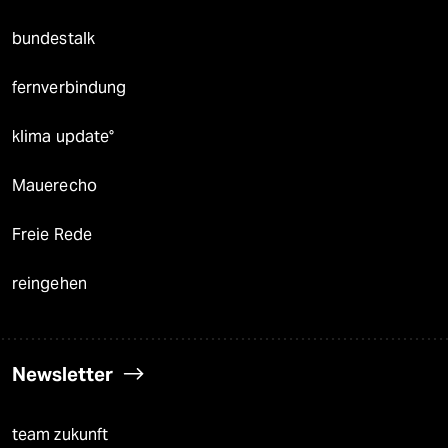
bundestalk
fernverbindung
klima update°
Mauerecho
Freie Rede
reingehen
Newsletter
team zukunft