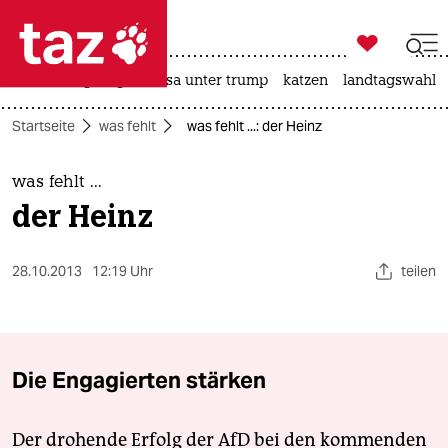

taz zahl ich
hitze
bergsteigen
usa unter trump
katzen
landtagswahl i

taz zahl ich
Startseite
was fehlt
was fehlt ...: der Heinz
taz zahl ich
themen
was fehlt ...
der Heinz
politik
öko
28.10.2013
12:19 Uhr
teilen
gesellschaft
kultur
Die Engagierten stärken
sport
Der drohende Erfolg der AfD bei den kommenden