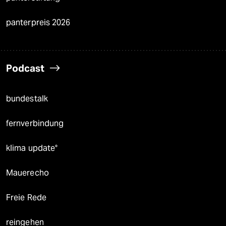
panterpreis 2026
Podcast
bundestalk
fernverbindung
klima update°
Mauerecho
Freie Rede
reingehen