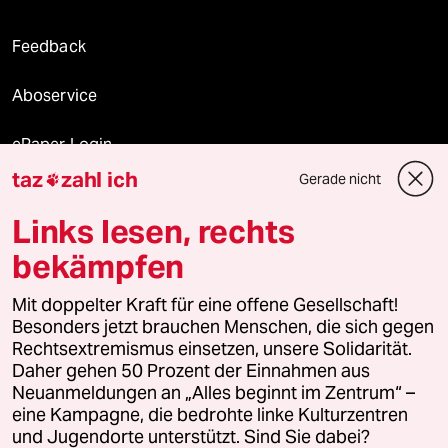
Feedback
Aboservice
ePaper Login
taz
zahl ich
Gerade nicht

Downloads für Abonnierende
Links lesen, rechts
bekämpfen
© 2026 taz Verlags und Vertriebs GmbH
Mit doppelter Kraft für eine offene Gesellschaft!
Alle Rechte vorbehalten. Bei rechtlichen Fragen oder für Genehmigungen
wenden Sie sich bitte an
lizenzen@taz.de
Besonders jetzt brauchen Menschen, die sich gegen
Rechtsextremismus einsetzen, unsere Solidarität.
Daher gehen 50 Prozent der Einnahmen aus
Feedback
Redaktionsstatut
Kommune-Richtlinien
KI-
Neuanmeldungen an „Alles beginnt im Zentrum“ –
eine Kampagne, die bedrohte linke Kulturzentren
Leitlinie
Informant
Datenschutz
Impressum
AGB
und Jugendorte unterstützt. Sind Sie dabei?