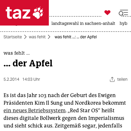

taz zahl ich
niedrigwasser
rente
landtagswahl in sachsen-anhalt
hybri

taz zahl ich
Startseite
was fehlt
was fehlt ...: ... der Apfel
taz zahl ich
themen
was fehlt ...
... der Apfel
politik
öko
5.2.2014
14:03 Uhr
teilen
gesellschaft
Es ist das Jahr 103 nach der Geburt des Ewigen
Präsidenten Kim Il Sung und Nordkorea bekommt
kultur
ein neues Betriebssystem
. „Red Star OS“ heißt
dieses digitale Bollwerk gegen den Imperialismus
sport
und sieht schick aus. Zeitgemäß sogar, jedenfalls