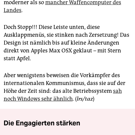
berlin
moderner als so
mancher Waffencomputer des
Landes
.
nord
wahrheit
Doch Stopp!!! Diese Leiste unten, diese
Ausklappmenüs, sie stinken nach Zersetzung! Das
verlag
Design ist nämlich bis auf kleine Änderungen
direkt von Apples Max OSX geklaut – mit Stern
verlag
statt Apfel.
veranstaltungen
Aber wenigstens beweisen die Vorkämpfer des
shop
internationalen Kommunismus, dass sie auf der
fragen & hilfe
Höhe der Zeit sind: das alte Betriebssystem
sah
noch Windows sehr ähnlich
. (
lrs/taz
)
unterstützen
abo
Die Engagierten stärken
genossenschaft