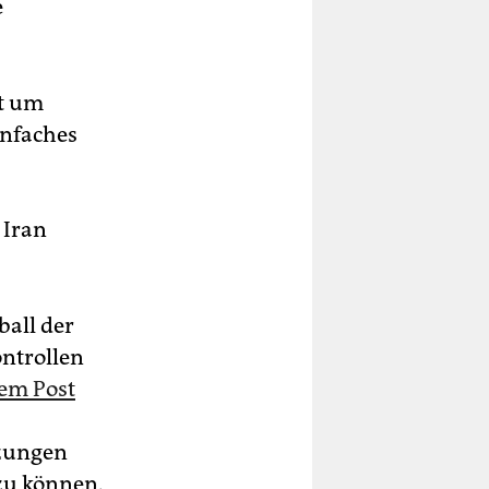
e
ht um
infaches
 Iran
ball der
ontrollen
lem Post
zungen
 zu können.