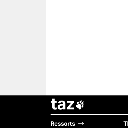
taz

Ressorts
T