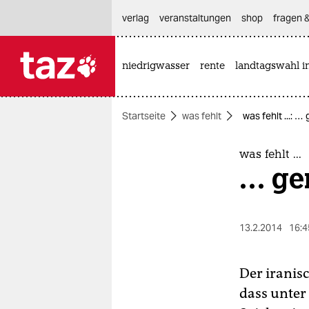
hautnavigation anspringen
hauptinhalt anspringen
footer anspringen
verlag
veranstaltungen
shop
fragen &
niedrigwasser
rente
landtagswahl i

taz zahl ich
taz zahl ich
Startseite
was fehlt
was fehlt ...: 
themen
politik
was fehlt ...
… ge
öko
gesellschaft
13.2.2014
16:4
kultur
Der iranis
sport
dass unter