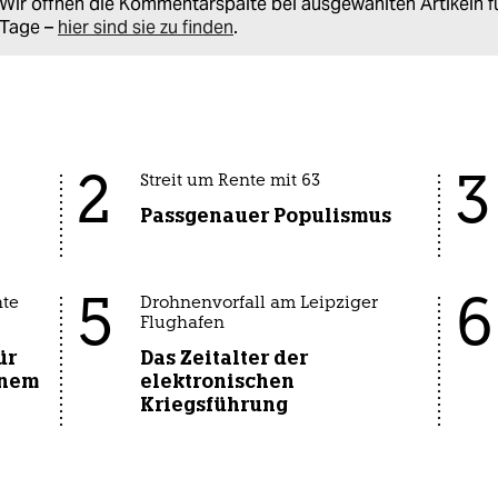
Wir öffnen die Kommentarspalte bei ausgewählten Artikeln f
Tage –
hier sind sie zu finden
.
2
3
Streit um Rente mit 63
Passgenauer Populismus
5
6
hte
Drohnenvorfall am Leipziger
Flughafen
ür
Das Zeitalter der
inem
elektronischen
Kriegsführung