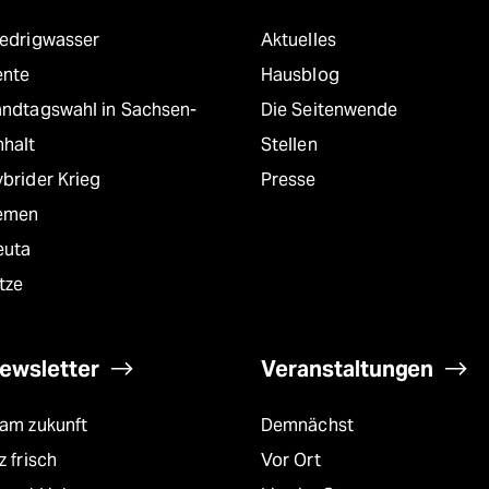
iedrigwasser
Aktuelles
ente
Hausblog
andtagswahl in Sachsen-
Die Seitenwende
nhalt
Stellen
brider Krieg
Presse
emen
euta
tze
ewsletter
Veranstaltungen
eam zukunft
Demnächst
z frisch
Vor Ort