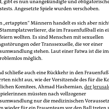
nd, gibt es nun unangekündigte und obligatorisch
stests. Angesetzte Spiele wurden verschoben.
n „ertappten“ Männern handelt es sich aber nic
e Stammplatzverlierer, die im Frauenfußball ein e
eiern wollten. Es sind Menschen mit sexuellen
gsstörungen oder Transsexuelle, die vor einer
sumwandlung stehen. Laut einer Fatwa ist die im
roblemlos möglich.
d schließe auch eine Rückkehr in den Frauenfuß
rten nicht aus, wie der Vorsitzende des für die K
tlichen Komitees, Ahmad Hashemian,
der Jerusa
 Spielerinnen müssten nach vollzogener
tsumwandlung nur die medizinischen Vorausset
um wieder für ein Frauenteam vor den Ball treten