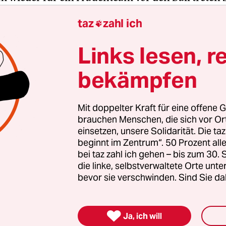
taz
zahl ich

cher ließe sich das Problem aber lösen, wenn es 
e gemischte Mannschaften gäbe – sechs Frauen, 
Links lesen, r
bekämpfen
gierten stärken
Mit doppelter Kraft für eine offene G
brauchen Menschen, die sich vor O
nde Erfolg der AfD bei den kommenden Landtags
einsetzen, unsere Solidarität. Die ta
 stark rechtsextreme Kräfte inzwischen geworden 
beginnt im Zentrum“. 50 Prozent a
bei taz zahl ich gehen – bis zum 30
zt braucht es Zusammenhalt und Solidarität. Auc
die linke, selbstverwaltete Orte unte
en Menschen, die sich vor Ort für eine starke
bevor sie verschwinden. Sind Sie da
schaft einsetzen. Die taz kooperiert deshalb mit "A
 Zentrum". Die Kampagne unterstützt bundesweit

altete Orte und baut einen solidarischen Fonds f
Ja, ich will