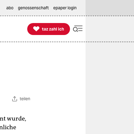
abo
genossenschaft
epaper login

taz zahl ich
taz zahl ich
teilen
nt wurde,
nliche