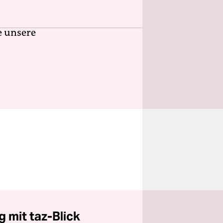
n, frei
ngagement.
e unsere
 mit taz-Blick