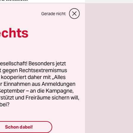
Gerade nicht
auch auf
fünf
echts
esellschaft! Besonders jetzt
rt gegen Rechtsextremismus
wahlen
z kooperiert daher mit „Alles
sind.
ller Einnahmen aus Anmeldungen
. September – an die Kampagne,
h und vor
rstützt und Freiräume sichern will,
bei?
lles
 linke,
ür deren
Schon dabei!