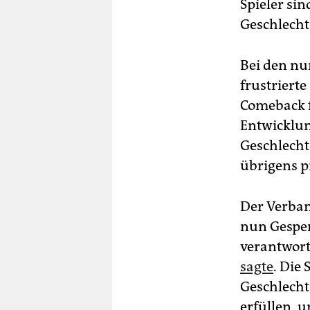
berlin
Spieler si
Geschlecht
nord
wahrheit
Bei den nu
frustriert
verlag
Comeback f
verlag
Entwicklun
Geschlecht
veranstaltungen
übrigens p
shop
fragen & hilfe
Der Verban
nun Gesper
unterstützen
verantwor
abo
sagte
. Die
Geschlech
genossenschaft
erfüllen, 