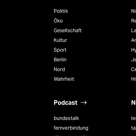
Politik
N
Öko
R
Gesellschaft
L
Kultur
A
Sport
Hy
Berlin
J
Nord
C
Wahrheit
Hi
Podcast
N
bundestalk
t
fernverbindung
ta