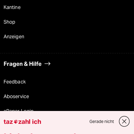
Kantine
Shop
Anzeigen
Fragen & Hilfe
Feedback
Aboservice
ePaper Login
taz
zahl ich
Gerade nicht

Downloads für Abonnierende