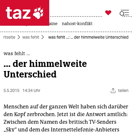

taz zahl ich
hitze
krieg in der ukraine
nahost-konflikt

taz zahl ich
tartseite
was fehlt
was fehlt ...: ... der himmelweite Unterschied
taz zahl ich
themen
was fehlt ...
... der himmelweite
politik
Unterschied
öko
5.5.2015
14:34 Uhr
teilen
gesellschaft
kultur
Menschen auf der ganzen Welt haben sich darüber
den Kopf zerbrochen. Jetzt ist die Antwort amtlich:
sport
Zwischen dem Namen des britisch TV-Senders
„Sky“ und dem des Internettelefonie-Anbieters