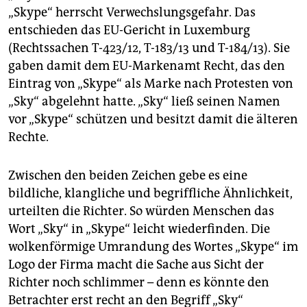
berlin
„Skype“ herrscht Verwechslungsgefahr. Das
entschieden das EU-Gericht in Luxemburg
nord
(Rechtssachen T-423/12, T-183/13 und T-184/13). Sie
wahrheit
gaben damit dem EU-Markenamt Recht, das den
Eintrag von „Skype“ als Marke nach Protesten von
verlag
„Sky“ abgelehnt hatte. „Sky“ ließ seinen Namen
vor „Skype“ schützen und besitzt damit die älteren
verlag
Rechte.
veranstaltungen
shop
Zwischen den beiden Zeichen gebe es eine
bildliche, klangliche und begriffliche Ähnlichkeit,
fragen & hilfe
urteilten die Richter. So würden Menschen das
unterstützen
Wort „Sky“ in „Skype“ leicht wiederfinden. Die
wolkenförmige Umrandung des Wortes „Skype“ im
abo
Logo der Firma macht die Sache aus Sicht der
Richter noch schlimmer – denn es könnte den
genossenschaft
Betrachter erst recht an den Begriff „Sky“