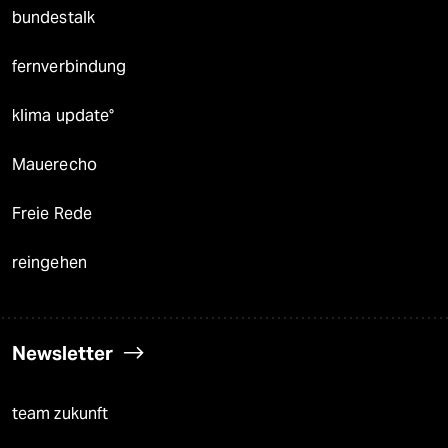
bundestalk
fernverbindung
klima update°
Mauerecho
Freie Rede
reingehen
Newsletter
team zukunft