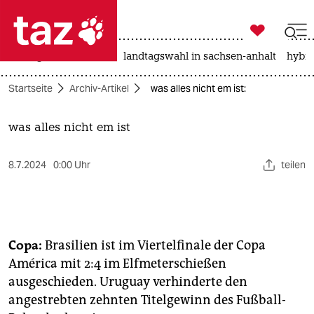

taz zahl ich
niedrigwasser
rente
landtagswahl in sachsen-anhalt
hybri

taz zahl ich
Startseite
Archiv-Artikel
was alles nicht em ist:
taz zahl ich
themen
was alles nicht em ist
politik
8.7.2024
0:00 Uhr
teilen
öko
gesellschaft
Copa:
Brasilien ist im Viertelfinale der Copa
kultur
América mit 2:4 im Elfmeterschießen
ausgeschieden. Uruguay verhinderte den
sport
angestrebten zehnten Titelgewinn des Fußball-