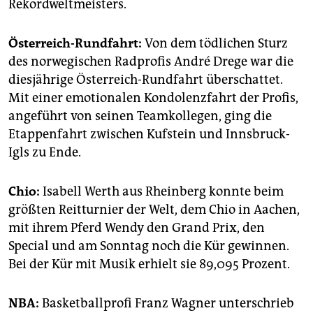
berlin
Rekordweltmeisters.
nord
Österreich-Rundfahrt:
Von dem tödlichen Sturz
des norwegischen Radprofis André Drege war die
wahrheit
diesjährige Österreich-Rundfahrt überschattet.
verlag
Mit einer emotionalen Kondolenzfahrt der Profis,
angeführt von seinen Teamkollegen, ging die
verlag
Etappenfahrt zwischen Kufstein und Innsbruck-
veranstaltungen
Igls zu Ende.
shop
Chio:
Isabell Werth aus Rheinberg konnte beim
fragen & hilfe
größten Reitturnier der Welt, dem Chio in Aachen,
mit ihrem Pferd Wendy den Grand Prix, den
unterstützen
Special und am Sonntag noch die Kür gewinnen.
abo
Bei der Kür mit Musik erhielt sie 89,095 Prozent.
genossenschaft
NBA:
Basketballprofi Franz Wagner unterschrieb