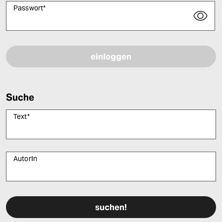
Passwort
*
Bitte füllen Sie alle Pflichtfelder (*) aus, um fortfahren zu können.
Suche
Text
*
AutorIn
Bitte füllen Sie alle Pflichtfelder (*) aus, um fortfahren zu können.