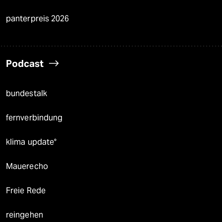
panterpreis 2026
Podcast
bundestalk
fernverbindung
klima update°
Mauerecho
Freie Rede
reingehen