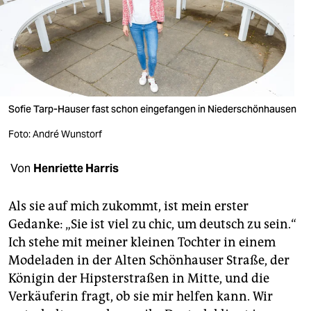
berlin
nord
wahrheit
verlag
Sofie Tarp-Hauser fast schon eingefangen in Niederschönhausen
verlag
Foto: André Wunstorf
veranstaltungen
Von
Henriette Harris
shop
fragen & hilfe
Als sie auf mich zukommt, ist mein erster
Gedanke: „Sie ist viel zu chic, um deutsch zu sein.“
unterstützen
Ich stehe mit meiner kleinen Tochter in einem
abo
Modeladen in der Alten Schönhauser Straße, der
Königin der Hipsterstraßen in Mitte, und die
genossenschaft
Verkäuferin fragt, ob sie mir helfen kann. Wir