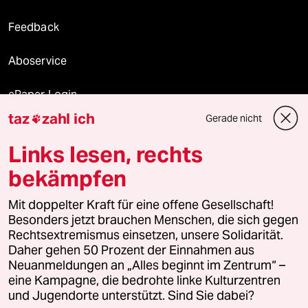
Feedback
Aboservice
ePaper Login
taz
zahl ich
Gerade nicht

Downloads für Abonnierende
Links lesen, rechts
bekämpfen
© 2026 taz Verlags und Vertriebs GmbH
Mit doppelter Kraft für eine offene Gesellschaft!
Alle Rechte vorbehalten. Bei rechtlichen Fragen oder für Genehmigungen
wenden Sie sich bitte an
lizenzen@taz.de
Besonders jetzt brauchen Menschen, die sich gegen
Rechtsextremismus einsetzen, unsere Solidarität.
Daher gehen 50 Prozent der Einnahmen aus
Feedback
Redaktionsstatut
Kommune-Richtlinien
KI-
Neuanmeldungen an „Alles beginnt im Zentrum“ –
eine Kampagne, die bedrohte linke Kulturzentren
Leitlinie
Informant
Datenschutz
Impressum
AGB
und Jugendorte unterstützt. Sind Sie dabei?