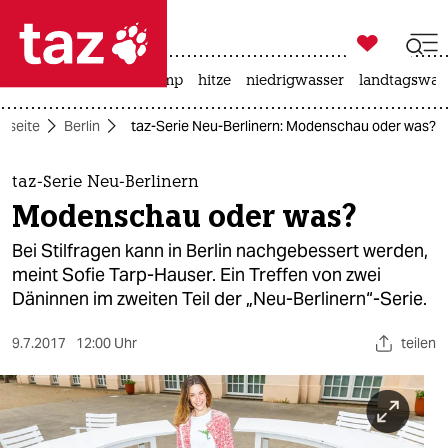

taz zahl ich
katzen
usa unter trump
hitze
niedrigwasser
landtagswahl

taz zahl ich
rtseite
Berlin
taz-Serie Neu-Berlinern: Modenschau oder was?
taz zahl ich
themen
taz-Serie Neu-Berlinern
Modenschau oder was?
politik
Bei Stilfragen kann in Berlin nachgebessert werden,
öko
meint Sofie Tarp-Hauser. Ein Treffen von zwei
Däninnen im zweiten Teil der „Neu-Berlinern“-Serie.
gesellschaft
9.7.2017
12:00 Uhr
teilen
kultur
sport