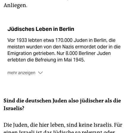
Anliegen.
Jüdisches Leben in Berlin
Vor 1933 lebten etwa 170.000 Juden in Berlin, die
meisten wurden von den Nazis ermordet oder in die
Emigration getrieben. Nur 8.000 Berliner Juden
erlebten die Befreiung im Mai 1945.
mehr anzeigen
Heute zählt die Jüdische Gemeinde Berlin gut 12.000
Mitglieder. Von ihnen stammt ein großer Teil aus der
ehemaligen Sowjetunion. Die Jüdische Gemeinde ist
als Einheitsgemeinde organisiert, die mehrere
Sind die deutschen Juden also jüdischer als die
Strömungen - orthodoxe sowie liberale - vereint.
Israelis?
Daneben gibt es eine kleine orthodoxe Gemeinde
namens Adass Jisroel. Zudem gehören mehrere
Die Juden, die hier leben, sind keine Israelis. Für
tausend Juden gar keiner Gemeinde an.
einen Israeli ist das Jüdische so relevant oder