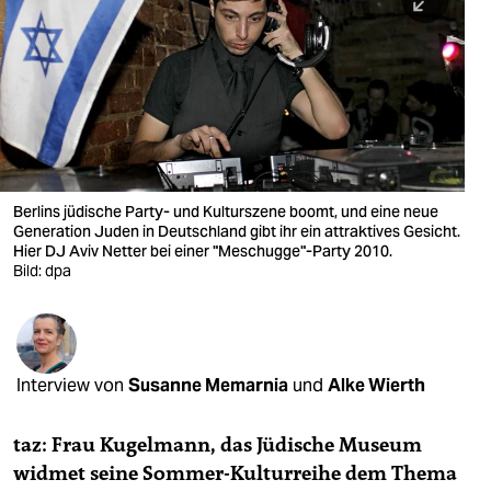
berlin
nord
wahrheit
verlag
verlag
Berlins jüdische Party- und Kulturszene boomt, und eine neue
Generation Juden in Deutschland gibt ihr ein attraktives Gesicht.
veranstaltungen
Hier DJ Aviv Netter bei einer "Meschugge"-Party 2010.
Bild: dpa
shop
fragen & hilfe
unterstützen
Interview von
Susanne Memarnia
und
Alke Wierth
abo
taz: Frau Kugelmann, das Jüdische Museum
genossenschaft
widmet seine Sommer-Kulturreihe dem Thema