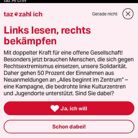
taz Archiv
taz
zahl ich
Gerade nicht

Links lesen, rechts
Mehr taz Angebote
bekämpfen
Reisen
Mit doppelter Kraft für eine offene Gesellschaft!
Besonders jetzt brauchen Menschen, die sich gegen
Kantine
Rechtsextremismus einsetzen, unsere Solidarität.
Daher gehen 50 Prozent der Einnahmen aus
Shop
Neuanmeldungen an „Alles beginnt im Zentrum“ –
eine Kampagne, die bedrohte linke Kulturzentren
und Jugendorte unterstützt. Sind Sie dabei?
Anzeigen

Ja, ich will
Fragen & Hilfe
Schon dabei!