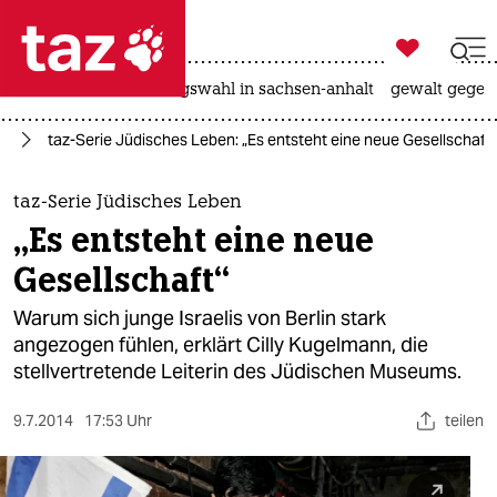

taz zahl ich
hitze
surfen
landtagswahl in sachsen-anhalt
gewalt gegen

taz zahl ich
in
taz-Serie Jüdisches Leben: „Es entsteht eine neue Gesellschaft“
taz zahl ich
themen
taz-Serie Jüdisches Leben
„Es entsteht eine neue
politik
Gesellschaft“
öko
Warum sich junge Israelis von Berlin stark
angezogen fühlen, erklärt Cilly Kugelmann, die
gesellschaft
stellvertretende Leiterin des Jüdischen Museums.
kultur
9.7.2014
17:53 Uhr
teilen
sport