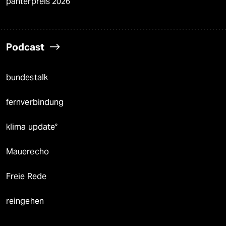
panterpreis 2026
Podcast
bundestalk
fernverbindung
klima update°
Mauerecho
Freie Rede
reingehen