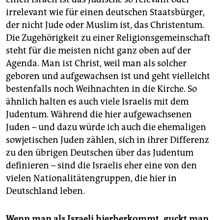
Zur letzten Gruppe gehören auch die meisten Israelis,
irrelevant wie für einen deutschen Staatsbürger,
die Berlin in den vergangenen Jahren für sich
der nicht Jude oder Muslim ist, das Christentum.
entdeckt haben. Mit Erstwohnsitz gemeldet sind in
Die Zugehörigkeit zu einer Religionsgemeinschaft
der Stadt knapp 3.600, Schätzungen gehen jedoch
von 15.000 bis sogar 30.000 Israelis aus, die -
steht für die meisten nicht ganz oben auf der
wenigstens für eine gewisse Zeit - hier leben.
Agenda. Man ist Christ, weil man als solcher
geboren und aufgewachsen ist und geht vielleicht
In dieser Serie widmen wir uns ganz unterschiedlichen
Aspekten jüdischen Lebens: von kleinen Gruppen wie
bestenfalls noch Weihnachten in die Kirche. So
der "Salaam-Shalom-Initiative" aus Neukölln über den
ähnlich halten es auch viele Israelis mit dem
Fußballklub Makkabi Berlin bis hin zu den
Judentum. Während die hier aufgewachsenen
Streitigkeiten in der Gemeinde. Wir gehen der Frage
Juden – und dazu würde ich auch die ehemaligen
nach, was Israelis an Berlin fasziniert, wir sprechen
sowjetischen Juden zählen, sich in ihrer Differenz
mit einer Frau, die erst als Erwachsene erfahren hat,
zu den übrigen Deutschen über das Judentum
dass sie Jüdin ist, und mit einem Ethnologen über
das Jüdischsein als Marke.
(taz)
definieren – sind die Israelis eher eine von den
vielen Nationalitätengruppen, die hier in
Deutschland leben.
Wenn man als Israeli hierherkommt, guckt man